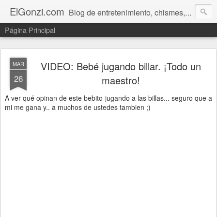
ElGonzi.com
Blog de entretenimiento, chismes, humor, farándula, curiosidades, ovnis, noticias calientes, fotos, videos, paranormal y ¡más!
Página Principal
VIDEO: Bebé jugando billar. ¡Todo un
MAR
26
maestro!
A ver qué opinan de este bebito jugando a las billas... seguro que a
mi me gana y.. a muchos de ustedes tambien ;)