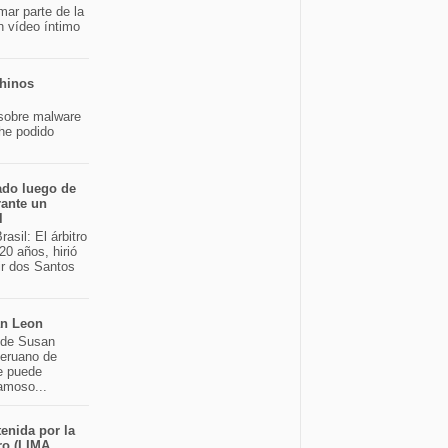
mar parte de la
n vídeo íntimo
chinos
sobre malware
 he podido
ado luego de
rante un
l
asil: El árbitro
20 años, hirió
ir dos Santos
an Leon
o de Susan
peruano de
e puede
famoso...
enida por la
ro (LIMA,