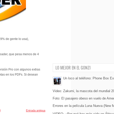
.9% de gente lo usa),
Reader, que pesa menos de 4
LO MEJOR EN EL GONZI
ersión Pro con algunos extras
otas en los PDFs. Si desean
Un loco al teléfono: Phone Box E
Video: Zakumi, la mascota del mundial 2
Foto: El pasajero obeso en vuelo de Amer
Errores en la película Luna Nueva (New 
l
Entrada antigua
VIDEO: ¿Por qué hay más sida en África