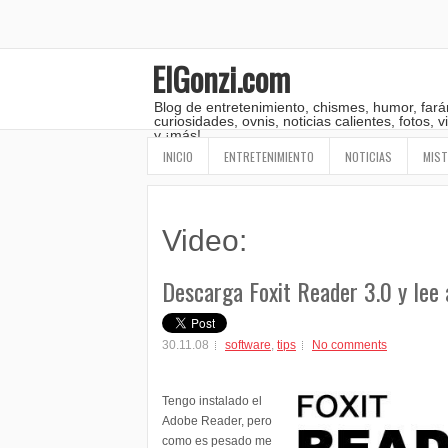
ElGonzi.com
Blog de entretenimiento, chismes, humor, fará
curiosidades, ovnis, noticias calientes, fotos,
y ¡más!
INICIO
ENTRETENIMIENTO
NOTICIAS
MIST
Video:
Descarga Foxit Reader 3.0 y lee
30.11.08
software
,
tips
No comments
Tengo instalado el
Adobe Reader, pero
como es pesado me