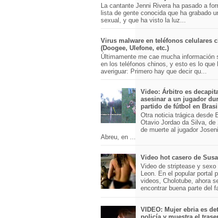
La cantante Jenni Rivera ha pasado a for
lista de gente conocida que ha grabado u
sexual, y que ha visto la luz...
Virus malware en teléfonos celulares 
(Doogee, Ulefone, etc.)
Últimamente me cae mucha información 
en los teléfonos chinos, y esto es lo que
averiguar: Primero hay que decir qu...
Video: Árbitro es decapit
asesinar a un jugador du
partido de fútbol en Brasi
Otra noticia trágica desde Br
Otavio Jordao da Silva, de 
de muerte al jugador Josen
Abreu, en ...
Video hot casero de Sus
Video de striptease y sex
Leon. En el popular portal 
videos, Cholotube, ahora s
encontrar buena parte del 
VIDEO: Mujer ebria es det
policía y muestra el trase