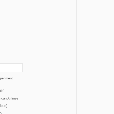
xperiment
010
ican Airlines
Moon)
?