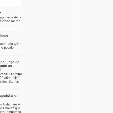
e
mar parte de la
n vídeo íntimo
chinos
sobre malware
 he podido
ado luego de
rante un
l
asil: El árbitro
20 años, hirió
ir dos Santos
aprobó a su
bió Calamaro en
sco Chávez que
arta temporada