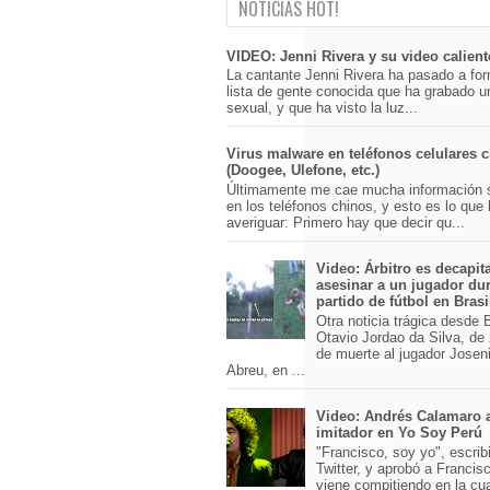
NOTICIAS HOT!
VIDEO: Jenni Rivera y su video calient
La cantante Jenni Rivera ha pasado a for
lista de gente conocida que ha grabado u
sexual, y que ha visto la luz...
Virus malware en teléfonos celulares 
(Doogee, Ulefone, etc.)
Últimamente me cae mucha información 
en los teléfonos chinos, y esto es lo que
averiguar: Primero hay que decir qu...
Video: Árbitro es decapit
asesinar a un jugador du
partido de fútbol en Brasi
Otra noticia trágica desde Br
Otavio Jordao da Silva, de 
de muerte al jugador Josen
Abreu, en ...
Video: Andrés Calamaro 
imitador en Yo Soy Perú
"Francisco, soy yo", escri
Twitter, y aprobó a Franci
viene compitiendo en la cu