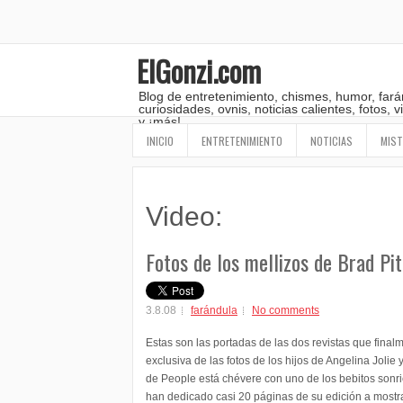
ElGonzi.com
Blog de entretenimiento, chismes, humor, fará
curiosidades, ovnis, noticias calientes, fotos,
y ¡más!
INICIO
ENTRETENIMIENTO
NOTICIAS
MIST
Video:
Fotos de los mellizos de Brad Pit
3.8.08
farándula
No comments
Estas son las portadas de las dos revistas que finalm
exclusiva de las fotos de los hijos de Angelina Jolie 
de People está chévere con uno de los bebitos sonr
han dedicado casi 20 páginas de su edición a mostrar 