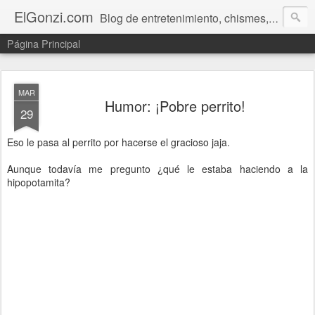
ElGonzi.com
Blog de entretenimiento, chismes, humor, farándula, curiosidades, ovnis, noticias calientes, fotos, videos, paranormal y ¡más!
Página Principal
MAR
Humor: ¡Pobre perrito!
29
Eso le pasa al perrito por hacerse el gracioso jaja.
Aunque todavía me pregunto ¿qué le estaba haciendo a la
hipopotamita?