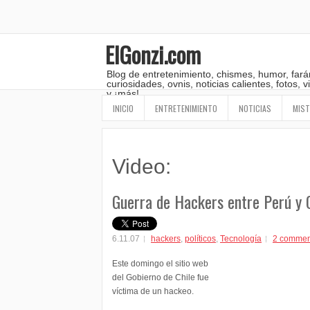
ElGonzi.com
Blog de entretenimiento, chismes, humor, fará
curiosidades, ovnis, noticias calientes, fotos,
y ¡más!
INICIO
ENTRETENIMIENTO
NOTICIAS
MIST
Video:
Guerra de Hackers entre Perú y 
6.11.07
hackers
,
políticos
,
Tecnología
2 commen
Este domingo el sitio web
del Gobierno de Chile fue
víctima de un hackeo.