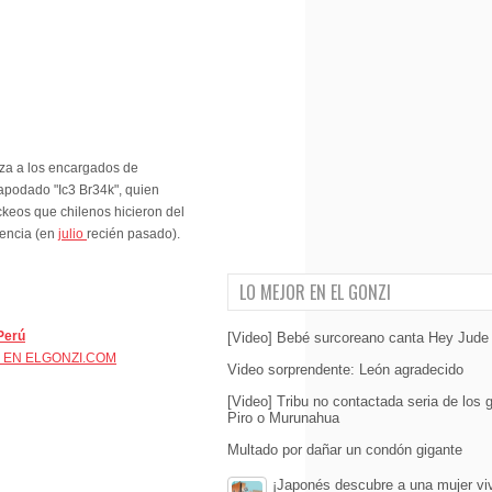
eza a los encargados de
 apodado "Ic3 Br34k", quien
keos que chilenos hicieron del
dencia (en
julio
recién pasado).
LO MEJOR EN EL GONZI
Perú
[Video] Bebé surcoreano canta Hey Jude
 EN ELGONZI.COM
Video sorprendente: León agradecido
[Video] Tribu no contactada seria de los
Piro o Murunahua
Multado por dañar un condón gigante
¡Japonés descubre a una mujer vi