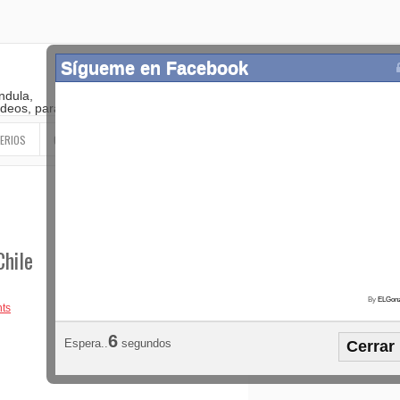
ndula,
 videos, paranormal
ERIOS
OTROS
SIGUEME EN LAS REDES SOCIALES
Chile
ts
Popular
Etiquetas
Horósco
¡SÍGUEME EN FACEBOOK!