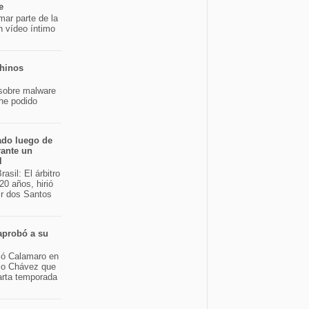
e
mar parte de la
n vídeo íntimo
chinos
sobre malware
 he podido
ado luego de
rante un
l
asil: El árbitro
20 años, hirió
ir dos Santos
aprobó a su
bió Calamaro en
sco Chávez que
arta temporada