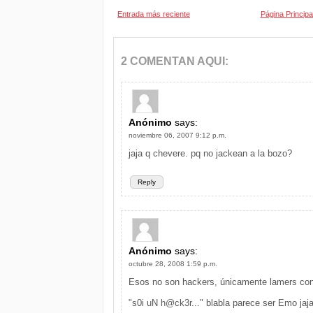
Entrada más reciente
Página Principa
2 COMENTAN AQUI:
Anónimo
says:
noviembre 06, 2007 9:12 p.m.
jaja q chevere. pq no jackean a la bozo?
Reply
Anónimo
says:
octubre 28, 2008 1:59 p.m.
Esos no son hackers, únicamente lamers con 
"s0i uN h@ck3r..." blabla parece ser Emo jaja