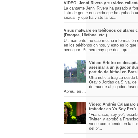
VIDEO: Jenni Rivera y su video calient
La cantante Jenni Rivera ha pasado a for
lista de gente conocida que ha grabado u
sexual, y que ha visto la luz...
Virus malware en teléfonos celulares 
(Doogee, Ulefone, etc.)
Últimamente me cae mucha información 
en los teléfonos chinos, y esto es lo que
averiguar: Primero hay que decir qu...
Video: Árbitro es decapit
asesinar a un jugador du
partido de fútbol en Brasi
Otra noticia trágica desde Br
Otavio Jordao da Silva, de 
de muerte al jugador Josen
Abreu, en ...
Video: Andrés Calamaro 
imitador en Yo Soy Perú
"Francisco, soy yo", escri
Twitter, y aprobó a Franci
viene compitiendo en la cu
del pr...