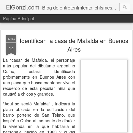
ElGonzi.com
Blog de entretenimiento, chismes, humor, farándula, curiosidades, ovnis, noticias calientes, fotos, videos, paranormal y ¡más!
Página Principal
Identifican la casa de Mafalda en Buenos
AUG
14
Aires
La "casa" de Mafalda, el personaje
más popular del dibujante argentino
Quino, estará identificada
próximamente en Buenos Aires con
una placa que busca mantener vivo el
recuerdo de esta peculiar niña que
cautivó a chicos y grandes.
"Aquí se sentó Mafalda" , indicará la
placa ubicada en la edificación del
barrio porteño de San Telmo, que
inspiró a Quino al momento de dibujar
la vivienda en la que habitaría el
personaje nacido en 1963 y cuyas