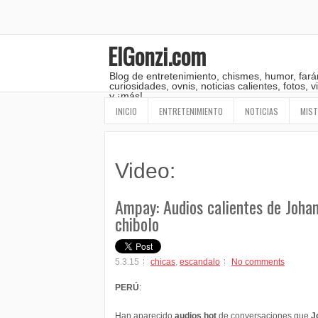
ElGonzi.com
Blog de entretenimiento, chismes, humor, fará
curiosidades, ovnis, noticias calientes, fotos,
y ¡más!
INICIO
ENTRETENIMIENTO
NOTICIAS
MIST
Video:
Ampay: Audios calientes de Joha
chibolo
5.3.15
chicas
,
escandalo
No comments
PERÚ
:
Han aparecido
audios hot
de conversaciones que
J