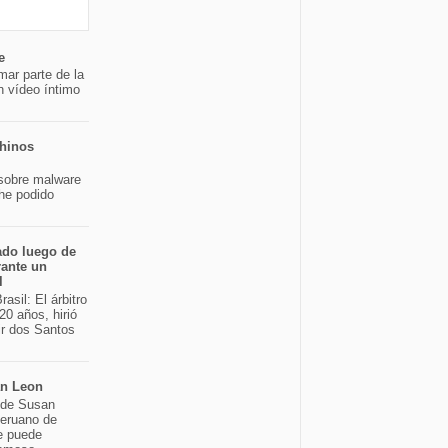
e
mar parte de la
n vídeo íntimo
chinos
sobre malware
 he podido
ado luego de
rante un
l
asil: El árbitro
20 años, hirió
ir dos Santos
an Leon
o de Susan
peruano de
e puede