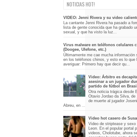
NOTICIAS HOT!
VIDEO: Jenni Rivera y su video calient
La cantante Jenni Rivera ha pasado a for
lista de gente conocida que ha grabado u
sexual, y que ha visto la luz...
Virus malware en teléfonos celulares 
(Doogee, Ulefone, etc.)
Últimamente me cae mucha información 
en los teléfonos chinos, y esto es lo que
averiguar: Primero hay que decir qu...
Video: Árbitro es decapit
asesinar a un jugador du
partido de fútbol en Brasi
Otra noticia trágica desde Br
Otavio Jordao da Silva, de 
de muerte al jugador Josen
Abreu, en ...
Video hot casero de Sus
Video de striptease y sex
Leon. En el popular portal 
videos, Cholotube, ahora s