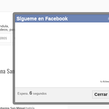
Sígueme en Facebook
ndula,
 videos, paranormal
ERIOS
OTROS
SIGUEME EN LAS REDES SOCIALES
nna San Miguel a su
By
ELGonz
Popular
Etiquetas
Horósco
3
Espera..
segundos
Cerrar
¡SÍGUEME EN FACEBOOK!
ohanna San Miguel
habría