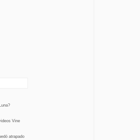
 Luna?
videos Vine
uedó atrapado