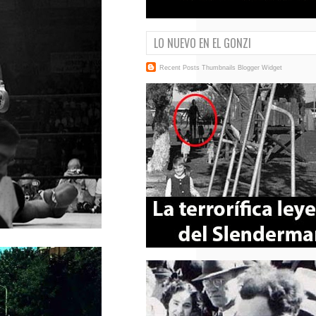
LO NUEVO EN EL GONZI
Recent Posts Thumbnails
Blogger Widget