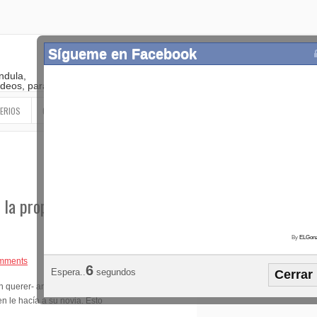
Sígueme en Facebook
ndula,
 videos, paranormal
ERIOS
OTROS
SIGUEME EN LAS REDES SOCIALES
 la propuesta de
By
ELGonz
Popular
Etiquetas
Horósco
mments
2
Espera..
segundos
Cerrar
¡SÍGUEME EN FACEBOOK!
n querer- arruinó
n le hacía a su novia. Esto