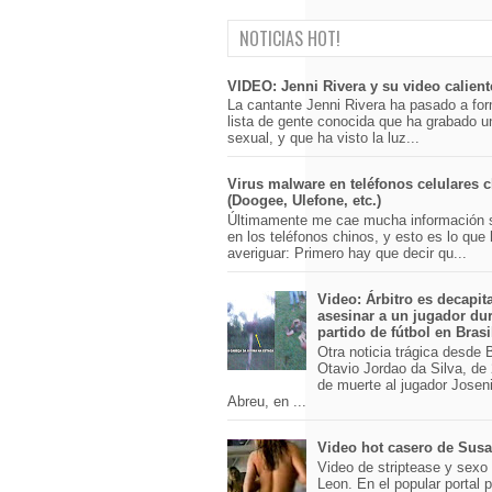
NOTICIAS HOT!
VIDEO: Jenni Rivera y su video calient
La cantante Jenni Rivera ha pasado a for
lista de gente conocida que ha grabado u
sexual, y que ha visto la luz...
Virus malware en teléfonos celulares 
(Doogee, Ulefone, etc.)
Últimamente me cae mucha información 
en los teléfonos chinos, y esto es lo que
averiguar: Primero hay que decir qu...
Video: Árbitro es decapit
asesinar a un jugador du
partido de fútbol en Brasi
Otra noticia trágica desde Br
Otavio Jordao da Silva, de 
de muerte al jugador Josen
Abreu, en ...
Video hot casero de Sus
Video de striptease y sex
Leon. En el popular portal 