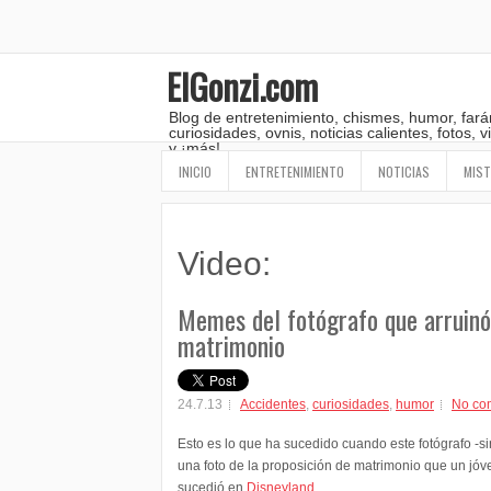
ElGonzi.com
Blog de entretenimiento, chismes, humor, fará
curiosidades, ovnis, noticias calientes, fotos,
y ¡más!
INICIO
ENTRETENIMIENTO
NOTICIAS
MIST
Video:
Memes del fotógrafo que arruinó
matrimonio
24.7.13
Accidentes
,
curiosidades
,
humor
No co
Esto es lo que ha sucedido cuando este fotógrafo -si
una foto de la proposición de matrimonio que un jóve
sucedió en
Disneyland
.