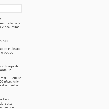
e
mar parte de la
n vídeo íntimo
chinos
sobre malware
 he podido
ado luego de
rante un
l
asil: El árbitro
20 años, hirió
ir dos Santos
an Leon
o de Susan
peruano de