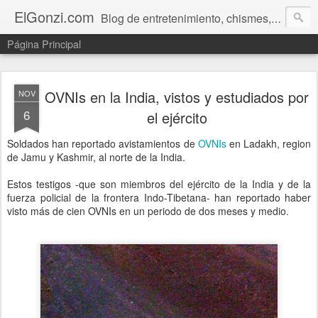
ElGonzi.com
Blog de entretenimiento, chismes, humor, farándula, curiosidades, ovnis, noticias calientes, fotos, videos, paranormal y ¡más!
Página Principal
OVNIs en la India, vistos y estudiados por
NOV
6
el ejército
Soldados han reportado avistamientos de
OVNIs
en Ladakh, region
de Jamu y Kashmir, al norte de la India.
Estos testigos -que son miembros del ejército de la India y de la
fuerza policial de la frontera Indo-Tibetana- han reportado haber
visto más de cien OVNIs en un periodo de dos meses y medio.