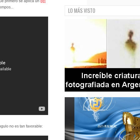
que primero se aplica un
gel
iempos...
LO MÁS VISTO
gulo no es tan favorable: