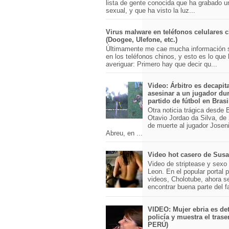
lista de gente conocida que ha grabado u
sexual, y que ha visto la luz...
Virus malware en teléfonos celulares 
(Doogee, Ulefone, etc.)
Últimamente me cae mucha información 
en los teléfonos chinos, y esto es lo que
averiguar: Primero hay que decir qu...
Video: Árbitro es decapit
asesinar a un jugador du
partido de fútbol en Brasi
Otra noticia trágica desde Br
Otavio Jordao da Silva, de 
de muerte al jugador Josen
Abreu, en ...
Video hot casero de Sus
Video de striptease y sex
Leon. En el popular portal 
videos, Cholotube, ahora s
encontrar buena parte del 
VIDEO: Mujer ebria es det
policía y muestra el trase
PERÚ)