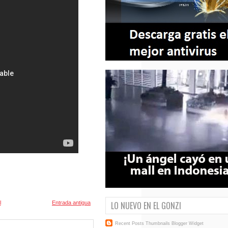
LO NUEVO EN EL GONZI
l
Entrada antigua
Recent Posts Thumbnails
Blogger Widget