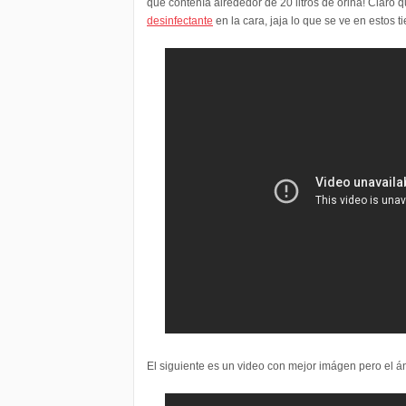
que contenía alrededor de 20 litros de orina! Claro 
desinfectante
en la cara, jaja lo que se ve en estos t
El siguiente es un video con mejor imágen pero el án