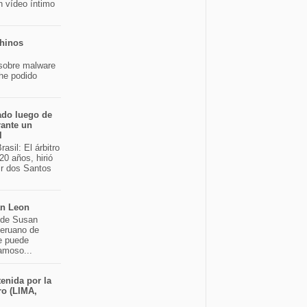
n vídeo íntimo
chinos
sobre malware
 he podido
ado luego de
rante un
l
asil: El árbitro
20 años, hirió
ir dos Santos
an Leon
o de Susan
peruano de
e puede
famoso...
enida por la
ro (LIMA,