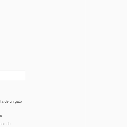
ata de un gato
le
ones de