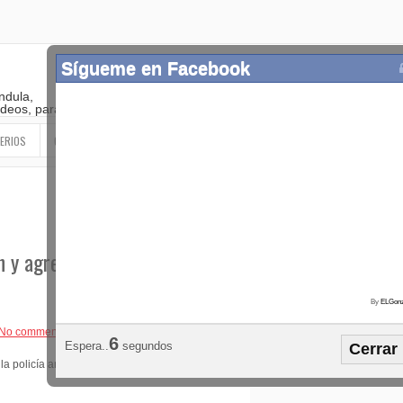
Sígueme en Facebook
ndula,
 videos, paranormal
ERIOS
OTROS
SIGUEME EN LAS REDES SOCIALES
n y agreviso en
By
ELGonz
Popular
Etiquetas
Horósco
No comments
5
Espera..
segundos
Cerrar
¡SÍGUEME EN FACEBOOK!
a policía ante las