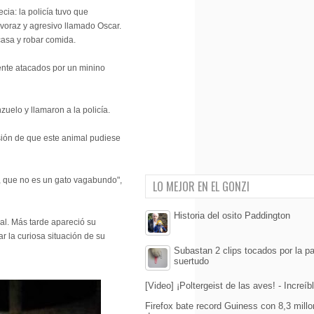
cia: la policía tuvo que
 voraz y agresivo llamado Oscar.
 casa y robar comida.
ente atacados por un minino
zuelo y llamaron a la policía.
sión de que este animal pudiese
r, que no es un gato vagabundo",
LO MEJOR EN EL GONZI
Historia del osito Paddington
ial. Más tarde apareció su
 la curiosa situación de su
Subastan 2 clips tocados por la p
suertudo
[Video] ¡Poltergeist de las aves! - Increíb
Firefox bate record Guiness con 8,3 mill