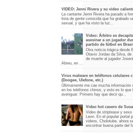
VIDEO: Jenni Rivera y su video calient
La cantante Jenni Rivera ha pasado a for
lista de gente conocida que ha grabado u
sexual, y que ha visto la luz...
Video: Árbitro es decapit
asesinar a un jugador du
partido de fútbol en Brasi
Otra noticia trágica desde Br
Otavio Jordao da Silva, de 
de muerte al jugador Josen
Abreu, en ...
Virus malware en teléfonos celulares 
(Doogee, Ulefone, etc.)
Últimamente me cae mucha información 
en los teléfonos chinos, y esto es lo que
averiguar: Primero hay que decir qu...
Video hot casero de Sus
Video de striptease y sex
Leon. En el popular portal 
videos, Cholotube, ahora s
encontrar buena parte del 