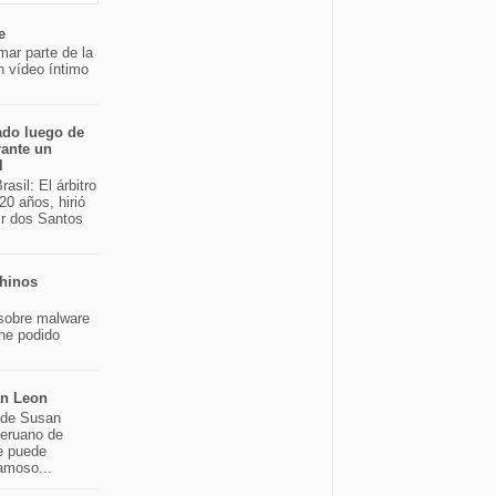
e
mar parte de la
n vídeo íntimo
ado luego de
rante un
l
asil: El árbitro
20 años, hirió
ir dos Santos
chinos
sobre malware
 he podido
an Leon
o de Susan
peruano de
e puede
famoso...