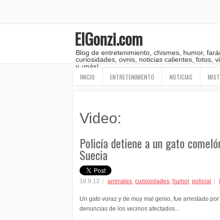
ElGonzi.com
Blog de entretenimiento, chismes, humor, fará
curiosidades, ovnis, noticias calientes, fotos,
y ¡más!
INICIO
ENTRETENIMIENTO
NOTICIAS
MIST
Video:
Policía detiene a un gato comeló
Suecia
18.9.12
animales
,
curiosidades
,
humor
,
policial
Un gato voraz y de muy mal genio, fue arrestado por l
denuncias de los vecinos afectados...