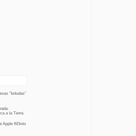
cesas "boludas"
rada:
ca a la Tierra
e Apple #iDiots