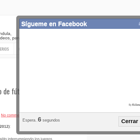
Sígueme en Facebook
ndula,
 videos, paranormal
ERIOS
OTROS
SIGUEME EN LAS REDES SOCIALES
o de fútbol en
By
ELGonz
Popular
Etiquetas
Horósco
No comments
5
Espera..
segundos
Cerrar
¡SÍGUEME EN FACEBOOK!
 2012)
:
alito interrumpiendo los juegos