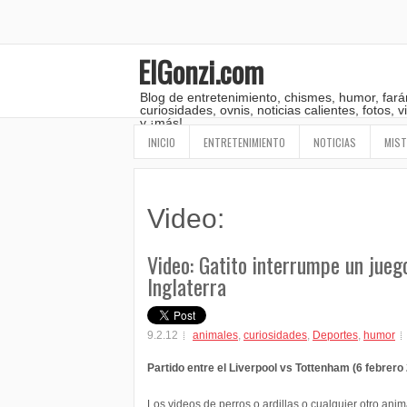
ElGonzi.com
Blog de entretenimiento, chismes, humor, fará
curiosidades, ovnis, noticias calientes, fotos,
y ¡más!
INICIO
ENTRETENIMIENTO
NOTICIAS
MIST
Video:
Video: Gatito interrumpe un jueg
Inglaterra
9.2.12
animales
,
curiosidades
,
Deportes
,
humor
Partido entre el Liverpool vs Tottenham (6 febrero
Los videos de perros o ardillas o cualquier otro anim