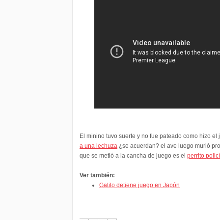
El minino tuvo suerte y no fue pateado como hizo el
a una lechuza
¿se acuerdan? el ave luego murió prod
que se metió a la cancha de juego es el
perrito polic
Ver también:
Gatito detiene juego en Japón