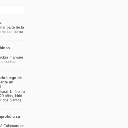
e
mar parte de la
n vídeo íntimo
chinos
sobre malware
 he podido
ado luego de
rante un
l
asil: El árbitro
20 años, hirió
ir dos Santos
aprobó a su
bió Calamaro en