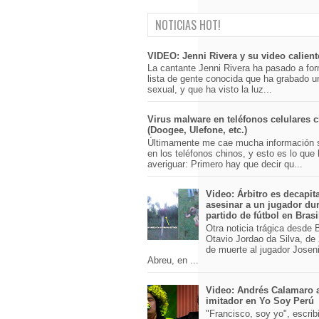
NOTICIAS HOT!
VIDEO: Jenni Rivera y su video calient
La cantante Jenni Rivera ha pasado a for
lista de gente conocida que ha grabado u
sexual, y que ha visto la luz...
Virus malware en teléfonos celulares 
(Doogee, Ulefone, etc.)
Últimamente me cae mucha información 
en los teléfonos chinos, y esto es lo que
averiguar: Primero hay que decir qu...
Video: Árbitro es decapit
asesinar a un jugador du
partido de fútbol en Brasi
Otra noticia trágica desde Br
Otavio Jordao da Silva, de 
de muerte al jugador Josen
Abreu, en ...
Video: Andrés Calamaro 
imitador en Yo Soy Perú
"Francisco, soy yo", escri