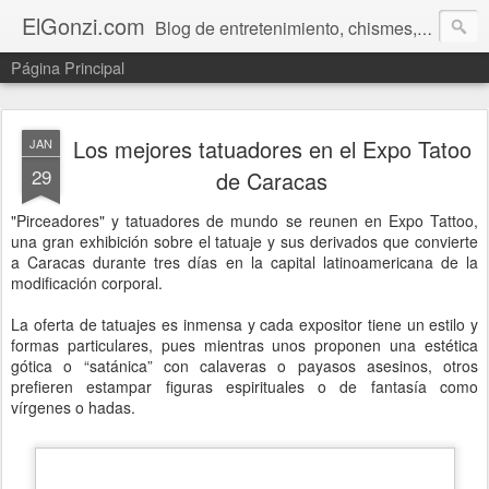
ElGonzi.com
Blog de entretenimiento, chismes, humor, farándula, curiosidades, ovnis, noticias calientes, fotos, videos, paranormal y ¡más!
Página Principal
Los mejores tatuadores en el Expo Tatoo
JAN
29
de Caracas
"Pirceadores" y tatuadores de mundo se reunen en Expo Tattoo,
una gran exhibición sobre el tatuaje y sus derivados que convierte
a Caracas durante tres días en la capital latinoamericana de la
modificación corporal.
La oferta de tatuajes es inmensa y cada expositor tiene un estilo y
formas particulares, pues mientras unos proponen una estética
gótica o “satánica” con calaveras o payasos asesinos, otros
prefieren estampar figuras espirituales o de fantasía como
vírgenes o hadas.