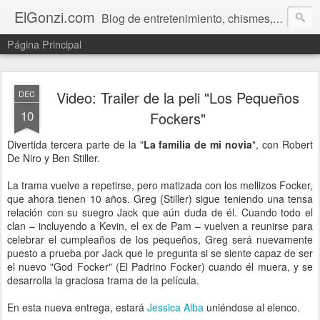
ElGonzi.com
Blog de entretenimiento, chismes, humor, farándula, curiosidades, ovnis, noticias calientes, fotos, videos, paranormal y ¡más!
Página Principal
Video: Trailer de la peli "Los Pequeños
DEC
10
Fockers"
Divertida tercera parte de la "
La familia de mi novia
", con Robert
De Niro y Ben Stiller.
La trama vuelve a repetirse, pero matizada con los mellizos Focker,
que ahora tienen 10 años. Greg (Stiller) sigue teniendo una tensa
relación con su suegro Jack que aún duda de él. Cuando todo el
clan – incluyendo a Kevin, el ex de Pam – vuelven a reunirse para
celebrar el cumpleaños de los pequeños, Greg será nuevamente
puesto a prueba por Jack que le pregunta si se siente capaz de ser
el nuevo "God Focker" (El Padrino Focker) cuando él muera, y se
desarrolla la graciosa trama de la película.
En esta nueva entrega, estará
Jessica Alba
uniéndose al elenco.