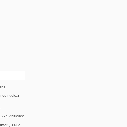
iana
ones nuclear
s
6 - Significado
 amor y salud