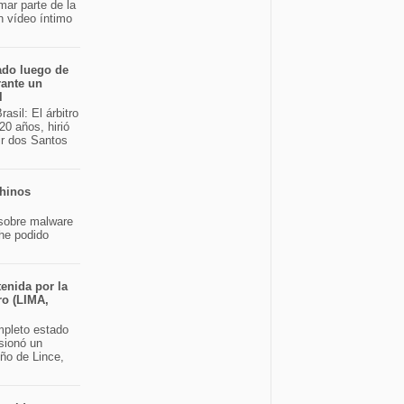
mar parte de la
n vídeo íntimo
ado luego de
rante un
l
asil: El árbitro
20 años, hirió
ir dos Santos
chinos
sobre malware
 he podido
enida por la
ro (LIMA,
pleto estado
sionó un
eño de Lince,