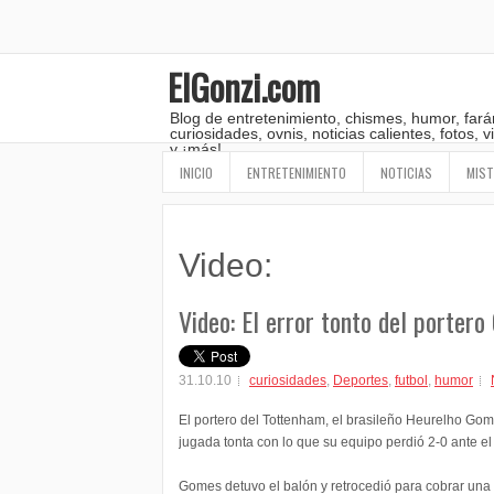
ElGonzi.com
Blog de entretenimiento, chismes, humor, fará
curiosidades, ovnis, noticias calientes, fotos,
y ¡más!
INICIO
ENTRETENIMIENTO
NOTICIAS
MIST
Video:
Video: El error tonto del porter
31.10.10
curiosidades
,
Deportes
,
futbol
,
humor
El portero del Tottenham, el brasileño Heurelho Go
jugada tonta con lo que su equipo perdió 2-0 ante e
Gomes detuvo el balón y retrocedió para cobrar una f