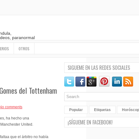
ndula,
 videos, paranormal
ERIOS
OTROS
SIGUEME EN LAS REDES SOCIALES
o Gomes del Tottenham
No comments
Popular
Etiquetas
Horósco
mes, ha hecho una
¡SÍGUEME EN FACEBOOK!
l Manchester United.
altaa que el árbitro no había