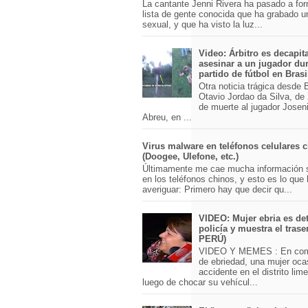
La cantante Jenni Rivera ha pasado a for
lista de gente conocida que ha grabado u
sexual, y que ha visto la luz...
Video: Árbitro es decapit
asesinar a un jugador du
partido de fútbol en Brasi
Otra noticia trágica desde Br
Otavio Jordao da Silva, de 
de muerte al jugador Josen
Abreu, en ...
Virus malware en teléfonos celulares 
(Doogee, Ulefone, etc.)
Últimamente me cae mucha información 
en los teléfonos chinos, y esto es lo que
averiguar: Primero hay que decir qu...
VIDEO: Mujer ebria es det
policía y muestra el trase
PERÚ)
VIDEO Y MEMES : En com
de ebriedad, una mujer oca
accidente en el distrito lim
luego de chocar su vehícul...