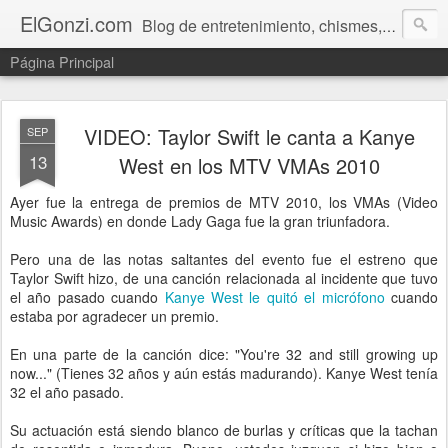
ElGonzi.com
Blog de entretenimiento, chismes, humor, farándula, curiosidades, ovnis, noticias calientes, fotos, videos, paranormal y ¡más!
Página Principal
VIDEO: Taylor Swift le canta a Kanye
SEP
13
West en los MTV VMAs 2010
Ayer fue la entrega de premios de MTV 2010, los VMAs (Video
Music Awards) en donde Lady Gaga fue la gran triunfadora.
Pero una de las notas saltantes del evento fue el estreno que
Taylor Swift hizo, de una canción relacionada al incidente que tuvo
el año pasado cuando
Kanye West le quitó el micrófono
cuando
estaba por agradecer un premio.
En una parte de la canción dice: "You're 32 and still growing up
now..." (Tienes 32 años y aún estás madurando). Kanye West tenía
32 el año pasado.
Su actuación está siendo blanco de burlas y críticas que la tachan