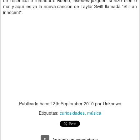
de resentida e inmadura. Bueno, ustedes juzguen si hizo bien o
mal y aquí les va la nueva canción de Taylor Swift llamada "Still an
innocent".
Publicado hace
13th September 2010
por Unknown
Etiquetas:
curiosidades
música
0
Agregar un comentario