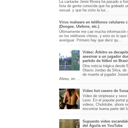
La cantante Jenni Rivera ha pasado a for
lista de gente conocida que ha grabado u
sexual, y que ha visto la luz...
Virus malware en teléfonos celulares 
(Doogee, Ulefone, etc.)
Últimamente me cae mucha información 
en los teléfonos chinos, y esto es lo que
averiguar: Primero hay que decir qu...
Video: Árbitro es decapit
asesinar a un jugador du
partido de fútbol en Brasi
Otra noticia trágica desde Br
Otavio Jordao da Silva, de 
de muerte al jugador Josen
Abreu, en ...
Video hot casero de Sus
Video de striptease y sex
Leon. En el popular portal 
videos, Cholotube, ahora s
encontrar buena parte del 
Supuesto video escandal
del Águila en YouTube