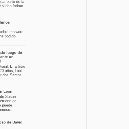
mar parte de la
n vídeo íntimo
chinos
sobre malware
 he podido
ado luego de
rante un
l
asil: El árbitro
20 años, hirió
ir dos Santos
an Leon
o de Susan
peruano de
e puede
famoso...
oso de David