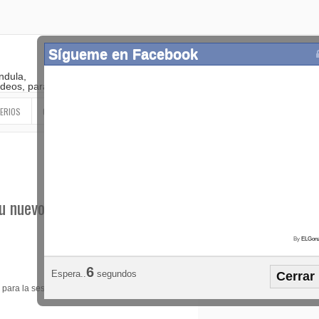
Sígueme en Facebook
ndula,
 videos, paranormal
ERIOS
OTROS
SIGUEME EN LAS REDES SOCIALES
u nuevo calendario
By
ELGonz
Popular
Etiquetas
Horósco
5
Espera..
segundos
Cerrar
¡SÍGUEME EN FACEBOOK!
 para la sesión de