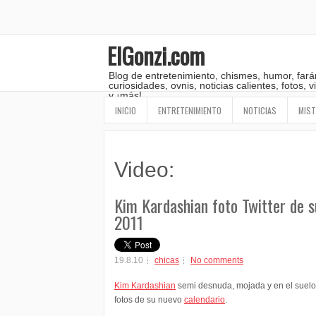
ElGonzi.com
Blog de entretenimiento, chismes, humor, fará
curiosidades, ovnis, noticias calientes, fotos,
y ¡más!
INICIO
ENTRETENIMIENTO
NOTICIAS
MIST
Video:
Kim Kardashian foto Twitter de s
2011
19.8.10
chicas
No comments
Kim Kardashian
semi desnuda, mojada y en el suelo
fotos de su nuevo
calendario
.