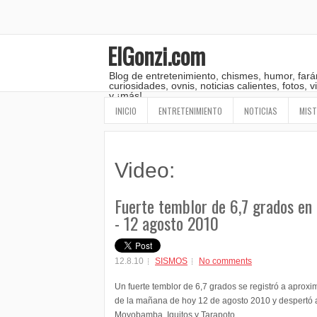
ElGonzi.com
Blog de entretenimiento, chismes, humor, fará
curiosidades, ovnis, noticias calientes, fotos,
y ¡más!
INICIO
ENTRETENIMIENTO
NOTICIAS
MIST
Video:
Fuerte temblor de 6,7 grados en P
- 12 agosto 2010
12.8.10
SISMOS
No comments
Un fuerte temblor de 6,7 grados se registró a aprox
de la mañana de hoy 12 de agosto 2010 y despertó a
Moyobamba, Iquitos y Tarapoto.