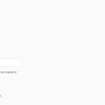
e su mamá lo
a