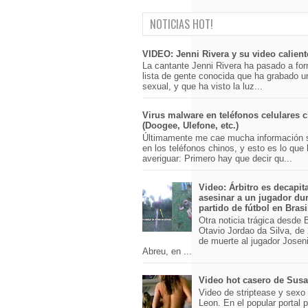
NOTICIAS HOT!
VIDEO: Jenni Rivera y su video calient
La cantante Jenni Rivera ha pasado a for
lista de gente conocida que ha grabado u
sexual, y que ha visto la luz...
Virus malware en teléfonos celulares 
(Doogee, Ulefone, etc.)
Últimamente me cae mucha información 
en los teléfonos chinos, y esto es lo que
averiguar: Primero hay que decir qu...
Video: Árbitro es decapit
asesinar a un jugador du
partido de fútbol en Brasi
Otra noticia trágica desde Br
Otavio Jordao da Silva, de 
de muerte al jugador Josen
Abreu, en ...
Video hot casero de Sus
Video de striptease y sex
Leon. En el popular portal 