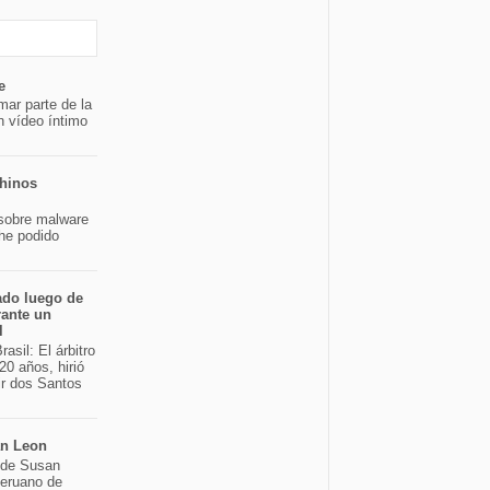
e
mar parte de la
n vídeo íntimo
chinos
sobre malware
 he podido
ado luego de
rante un
l
asil: El árbitro
20 años, hirió
ir dos Santos
an Leon
o de Susan
peruano de