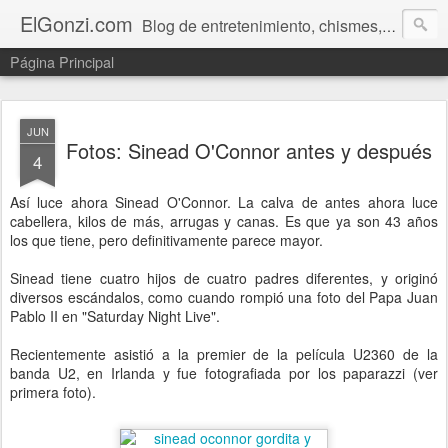
ElGonzi.com
Blog de entretenimiento, chismes, humor, farándula, curiosidades, ovnis, noticias calientes, fotos, videos, paranormal y ¡más!
Página Principal
JUN
Fotos: Sinead O'Connor antes y después
4
Así luce ahora Sinead O'Connor. La calva de antes ahora luce
cabellera, kilos de más, arrugas y canas. Es que ya son 43 años
los que tiene, pero definitivamente parece mayor.
Sinead tiene cuatro hijos de cuatro padres diferentes, y originó
diversos escándalos, como cuando rompió una foto del Papa Juan
Pablo II en "Saturday Night Live".
Recientemente asistió a la premier de la película U2360 de la
banda U2, en Irlanda y fue fotografiada por los paparazzi (ver
primera foto).