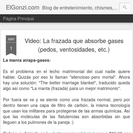
ElGonzi.com
Blog de entretenimiento, chismes, humor, farándula, curiosidades, ovnis, noticias calientes, fotos, videos, paranormal y ¡más!
Página Principal
Video: La frazada que absorbe gases
MAY
1
(pedos, ventosidades, etc.)
La manta atrapa-gases:
Es el problema en el lecho matrimonial del cual nadie quiere
hablar. Quizás por eso lo llaman "silencioso pero mortal". Ahora
hay una solución: "The better marriage blanket", traducido queda
algo así como "La manta (frazada) para un mejor matrimonio".
Por fuera se ve y se siente como una frazada normal, pero por
dentro tienen una capa de filtro de carbón, la misma tecnología
que usan los militares para protegerse de las armas químicas. Así
que las moléculas de las flatulencias son absorbidas sin que
lleguen a los pulmones de la pareja :)