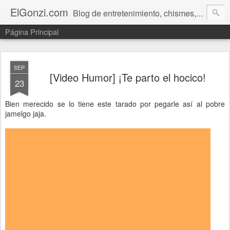
ElGonzi.com
Blog de entretenimiento, chismes, humor, farándula, curiosidades, ovnis, noticias calientes, fotos, videos, paranormal y ¡más!
Página Principal
SEP
[Video Humor] ¡Te parto el hocico!
23
Bien merecido se lo tiene este tarado por pegarle así al pobre
jamelgo jaja.