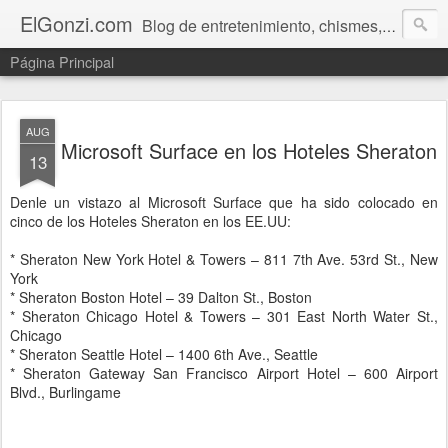
ElGonzi.com
Blog de entretenimiento, chismes, humor, farándula, curiosidades, ovnis, noticias calientes, fotos, videos, paranormal y ¡más!
Página Principal
AUG
Microsoft Surface en los Hoteles Sheraton
13
Denle un vistazo al Microsoft Surface que ha sido colocado en
cinco de los Hoteles Sheraton en los EE.UU:
* Sheraton New York Hotel & Towers – 811 7th Ave. 53rd St., New
York
* Sheraton Boston Hotel – 39 Dalton St., Boston
* Sheraton Chicago Hotel & Towers – 301 East North Water St.,
Chicago
* Sheraton Seattle Hotel – 1400 6th Ave., Seattle
* Sheraton Gateway San Francisco Airport Hotel – 600 Airport
Blvd., Burlingame