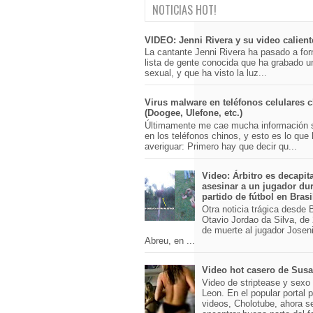
NOTICIAS HOT!
VIDEO: Jenni Rivera y su video calient
La cantante Jenni Rivera ha pasado a for
lista de gente conocida que ha grabado u
sexual, y que ha visto la luz...
Virus malware en teléfonos celulares 
(Doogee, Ulefone, etc.)
Últimamente me cae mucha información 
en los teléfonos chinos, y esto es lo que
averiguar: Primero hay que decir qu...
Video: Árbitro es decapit
asesinar a un jugador du
partido de fútbol en Brasi
Otra noticia trágica desde Br
Otavio Jordao da Silva, de 
de muerte al jugador Josen
Abreu, en ...
Video hot casero de Sus
Video de striptease y sex
Leon. En el popular portal 
videos, Cholotube, ahora s