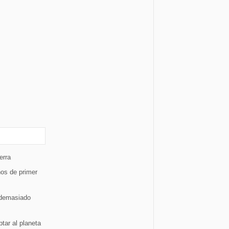
erra
ños de primer
 demasiado
tar al planeta