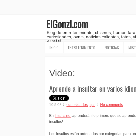
ElGonzi.com
Blog de entretenimiento, chismes, humor, fará
curiosidades, ovnis, noticias calientes, fotos,
y ¡más!
INICIO
ENTRETENIMIENTO
NOTICIAS
MIST
Video:
Aprende a insultar en varios idi
10.5.08
curiosidades
,
tips
No comments
En
Insults.net
aprenderán lo primero que se aprende 
insultos!
Los insultos están ordenados por categorias para un f