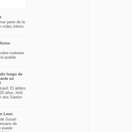
e
mar parte de la
n vídeo íntimo
chinos
sobre malware
 he podido
ado luego de
rante un
l
asil: El árbitro
20 años, hirió
ir dos Santos
an Leon
o de Susan
peruano de
e puede