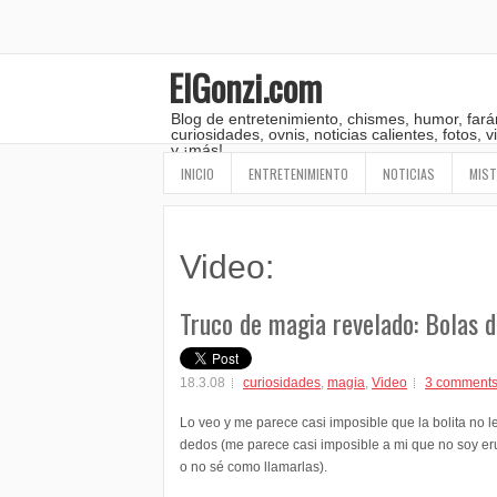
ElGonzi.com
Blog de entretenimiento, chismes, humor, fará
curiosidades, ovnis, noticias calientes, fotos,
y ¡más!
INICIO
ENTRETENIMIENTO
NOTICIAS
MIST
Video:
Truco de magia revelado: Bolas 
18.3.08
curiosidades
,
magia
,
Video
3 comment
Lo veo y me parece casi imposible que la bolita no 
dedos (me parece casi imposible a mi que no soy erud
o no sé como llamarlas).