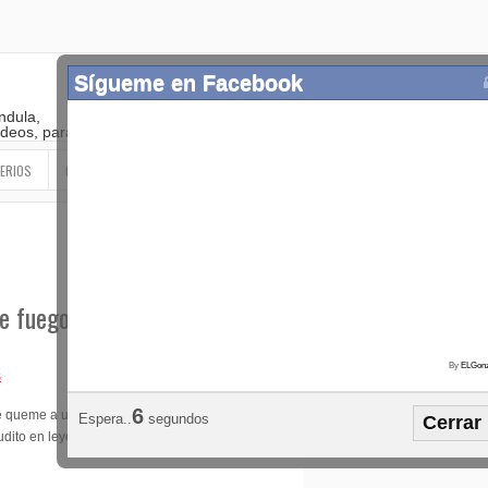
Sígueme en Facebook
ndula,
 videos, paranormal
ERIOS
OTROS
SIGUEME EN LAS REDES SOCIALES
de fuego
By
ELGonz
s
Popular
Etiquetas
Horósco
2
le queme a uno los
Espera..
segundos
Cerrar
¡SÍGUEME EN FACEBOOK!
ito en leyes físicas o naturales