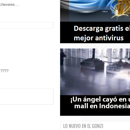
 cheveres....
l????
LO NUEVO EN EL GONZI