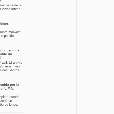
e
mar parte de la
n vídeo íntimo
chinos
sobre malware
 he podido
ado luego de
rante un
l
asil: El árbitro
20 años, hirió
ir dos Santos
enida por la
ro (LIMA,
pleto estado
sionó un
eño de Lince,