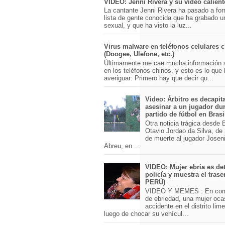
VIDEO: Jenni Rivera y su video calient
La cantante Jenni Rivera ha pasado a for
lista de gente conocida que ha grabado u
sexual, y que ha visto la luz...
Virus malware en teléfonos celulares 
(Doogee, Ulefone, etc.)
Últimamente me cae mucha información 
en los teléfonos chinos, y esto es lo que
averiguar: Primero hay que decir qu...
Video: Árbitro es decapit
asesinar a un jugador du
partido de fútbol en Brasi
Otra noticia trágica desde Br
Otavio Jordao da Silva, de 
de muerte al jugador Josen
Abreu, en ...
VIDEO: Mujer ebria es det
policía y muestra el trase
PERÚ)
VIDEO Y MEMES : En com
de ebriedad, una mujer oca
accidente en el distrito lim
luego de chocar su vehícul...