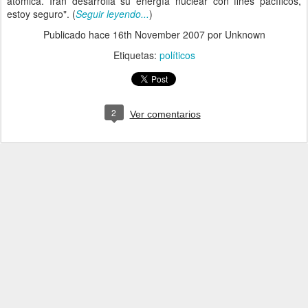
atómica. Irán desarrolla su energía nuclear con fines pacíficos,
estoy seguro". (
Seguir leyendo...
)
Publicado hace
16th November 2007
por Unknown
Etiquetas:
políticos
2
Ver comentarios