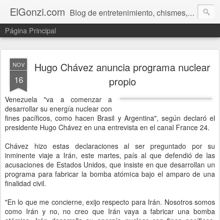
ElGonzi.com
Blog de entretenimiento, chismes, humor, farándula, curiosidades, ovnis, noticias calientes, fotos, videos, paranormal y ¡más!
Página Principal
Hugo Chávez anuncia programa nuclear
NOV
16
propio
Venezuela "va a comenzar a
desarrollar su energía nuclear con
fines pacíficos, como hacen Brasil y Argentina", según declaró el
presidente Hugo Chávez en una entrevista en el canal France 24.
Chávez hizo estas declaraciones al ser preguntado por su
inminente viaje a Irán, este martes, país al que defendió de las
acusaciones de Estados Unidos, que insiste en que desarrollan un
programa para fabricar la bomba atómica bajo el amparo de una
finalidad civil.
"En lo que me concierne, exijo respecto para Irán. Nosotros somos
como Irán y no, no creo que Irán vaya a fabricar una bomba