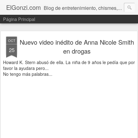
ElGonzi.com
Blog de entretenimiento, chismes, humor, farándula, curiosidades, ovnis, noticias calientes, fotos, videos, paranormal y ¡más!
Página Principal
Nuevo video inédito de Anna Nicole Smith
OCT
25
en drogas
Howard K. Stern abusó de ella. La niña de 9 años le pedía que por
favor la ayudara pero...
No tengo más palabras...