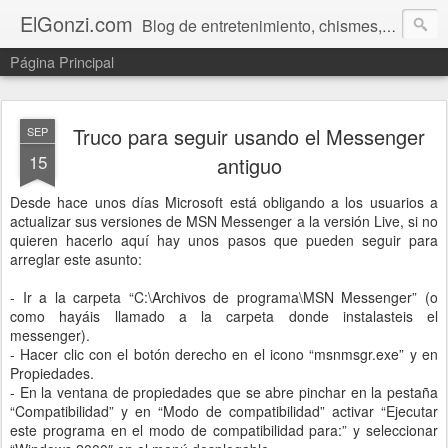
ElGonzi.com
Blog de entretenimiento, chismes, humor, farándula, curiosidades, ovnis, noticias calientes, fotos, videos, paranormal y ¡más!
Página Principal
Truco para seguir usando el Messenger
SEP
15
antiguo
Desde hace unos días Microsoft está obligando a los usuarios a
actualizar sus versiones de MSN Messenger a la versión Live, si no
quieren hacerlo aquí hay unos pasos que pueden seguir para
arreglar este asunto:
- Ir a la carpeta “C:\Archivos de programa\MSN Messenger” (o
como hayáis llamado a la carpeta donde instalasteis el
messenger).
- Hacer clic con el botón derecho en el icono “msnmsgr.exe” y en
Propiedades.
- En la ventana de propiedades que se abre pinchar en la pestaña
“Compatibilidad” y en “Modo de compatibilidad” activar “Ejecutar
este programa en el modo de compatibilidad para:” y seleccionar