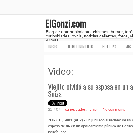
ElGonzi.com
Blog de entretenimiento, chismes, humor, fará
curiosidades, ovnis, noticias calientes, fotos,
y ¡más!
INICIO
ENTRETENIMIENTO
NOTICIAS
MIST
Video:
Viejito olvidó a su esposa en un
Suiza
21.7.07
curiosidades
,
humor
No comments
ZÚRICH, Suiza (AFP) - Un jubilado alsaciano de 89 
esposa de 86 en un aparcamiento público de Basilea 
policía local.