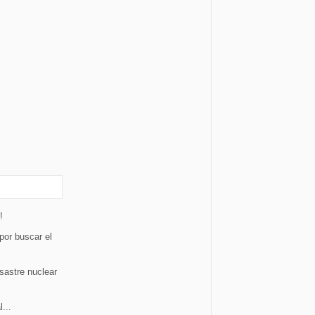
!
por buscar el
sastre nuclear
l...