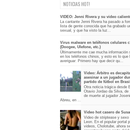
NOTICIAS HOT!
VIDEO: Jenni Rivera y su video calient
La cantante Jenni Rivera ha pasado a for
lista de gente conocida que ha grabado u
sexual, y que ha visto la luz...
Virus malware en teléfonos celulares 
(Doogee, Ulefone, etc.)
Últimamente me cae mucha información 
en los teléfonos chinos, y esto es lo que
averiguar: Primero hay que decir qu...
Video: Árbitro es decapit
asesinar a un jugador du
partido de fútbol en Brasi
Otra noticia trágica desde Br
Otavio Jordao da Silva, de 
de muerte al jugador Josen
Abreu, en ...
Video hot casero de Sus
Video de striptease y sex
Leon. En el popular portal 
videos, Cholotube, ahora s