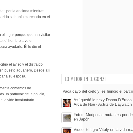
ados por la anciana mientras
 marido se había marchado en el
el lugar porque querían visitar
nto, el hombre tuvo un
para ayudarlo. Él le dio el
cibió el aviso y el distraído
en puesto aduanero. Desde allí
scar a su esposa.
LO MEJOR EN EL GONZI
lmente contentos de
¡Vaca cayó del cielo y les hundió el barco
ó un portavoz de la policía,
Así quedó la sexy Donna D'Errico 
el olvido involuntario.
Arca de Noé - Actriz de Baywatch
m
Fotos: Mariposas mutantes por de
en Japón
Video: El tigre Vitaly en la vida rea