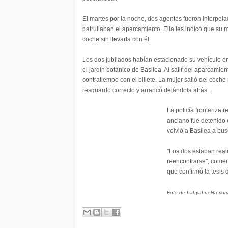
El martes por la noche, dos agentes fueron interpel
patrullaban el aparcamiento. Ella les indicó que su
coche sin llevarla con él.
Los dos jubilados habían estacionado su vehículo en 
el jardín botánico de Basilea. Al salir del aparcamie
contratiempo con el billete. La mujer salió del coche 
resguardo correcto y arrancó dejándola atrás.
La policía fronteriza re
anciano fue detenido 
volvió a Basilea a bu
"Los dos estaban rea
reencontrarse", coment
que confirmó la tesis d
Foto de babyabuelita.co