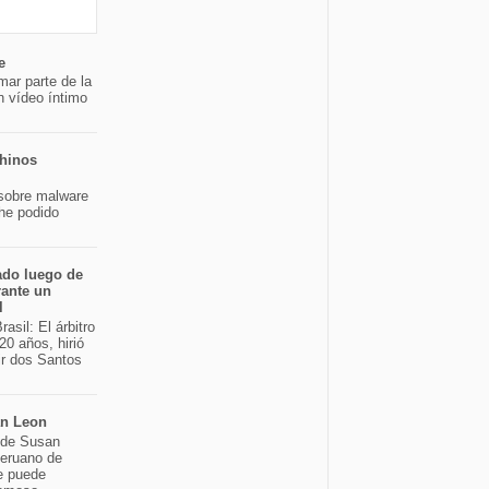
e
mar parte de la
n vídeo íntimo
chinos
sobre malware
 he podido
ado luego de
rante un
l
asil: El árbitro
20 años, hirió
ir dos Santos
an Leon
o de Susan
peruano de
e puede