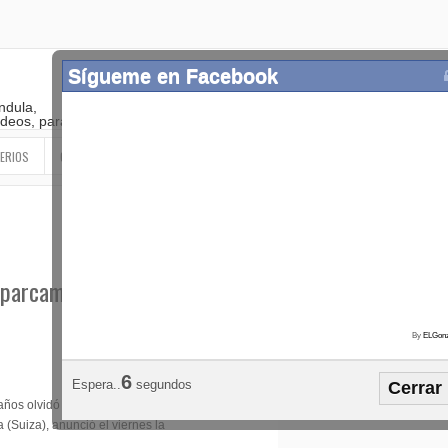
Sígueme en Facebook
ndula,
 videos, paranormal
ERIOS
OTROS
SIGUEME EN LAS REDES SOCIALES
 aparcamiento en
By
ELGonz
Popular
Etiquetas
Horósco
3
Espera..
segundos
Cerrar
¡SÍGUEME EN FACEBOOK!
años olvidó a su
(Suiza), anunció el viernes la