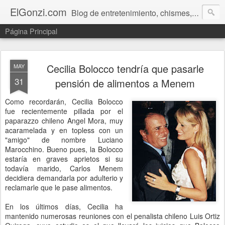
ElGonzi.com
Blog de entretenimiento, chismes, humor, farándula, curiosidades, ovnis, noticias calientes, fotos, videos, paranormal y ¡más!
Página Principal
Cecilia Bolocco tendría que pasarle
MAY
31
pensión de alimentos a Menem
Como recordarán, Cecilia Bolocco
fue recientemente pillada por el
paparazzo chileno Angel Mora, muy
acaramelada y en topless con un
"amigo" de nombre Luciano
Marocchino. Bueno pues, la Bolocco
estaría en graves aprietos si su
todavía marido, Carlos Menem
decidiera demandarla por adulterio y
reclamarle que le pase alimentos.
En los últimos días, Cecilia ha
mantenido numerosas reuniones con el penalista chileno Luis Ortiz