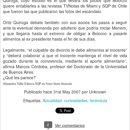
Quiroga, cuyo estudio es el que llevará los juicios que Bolocco
quiere entablarles a las revistas TVNotas de Miami y SQP de Chile
que fueron las que publicaron las fotos del escándalo.
Ortiz Quiroga debate también con sus socios los pasos a seguir
ante la eventual demanda por adulterio que podría iniciar Menem,
y que llegaría hasta el extremo de obligar a Bolocco a pasarle
alimentos al ex presidente hasta el fin de sus días.
Legalmente, “el culpable de divorcio le debe alimentos al inocente”
y “deberá colaborar a que el inocente mantenga el nivel de vida
gozado durante la convivencia, mediante el aporte alimentario”,
afirma Marcos Córdoba, profesor del Doctorado de la Universidad
de Buenos Aires.
¿Qué les parece?
Alejandra Valle Editora SQP en fotos Semi desnuda
Publicado hace
31st May 2007
por Unknown
Etiquetas:
Actualidad
curiosidades
farándula
2
Ver comentarios