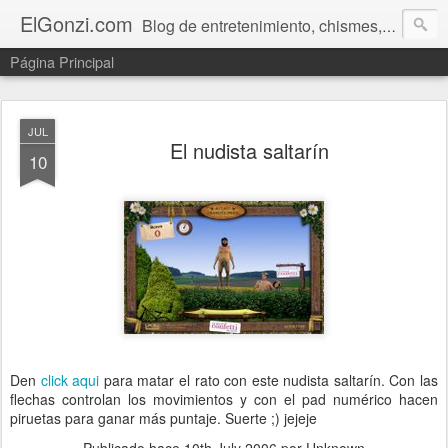
ElGonzi.com
Blog de entretenimiento, chismes, humor, farándula, curiosidades, ovnis, noticias calientes, fotos, videos, paranormal y ¡más!
Página Principal
JUL
El nudista saltarín
10
Den
click aqui
para matar el rato con este nudista saltarín. Con las
flechas controlan los movimientos y con el pad numérico hacen
piruetas para ganar más puntaje. Suerte ;) jejeje