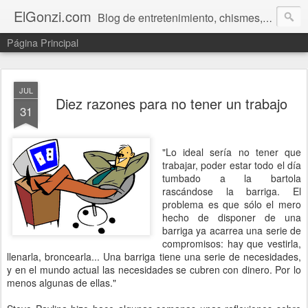
ElGonzi.com
Blog de entretenimiento, chismes, humor, farándula, curiosidades, ovnis, noticias calientes, fotos, videos, paranormal y ¡más!
Página Principal
JUL
Diez razones para no tener un trabajo
31
"Lo ideal sería no tener que
trabajar, poder estar todo el día
tumbado a la bartola
rascándose la barriga. El
problema es que sólo el mero
hecho de disponer de una
barriga ya acarrea una serie de
compromisos: hay que vestirla,
llenarla, broncearla... Una barriga tiene una serie de necesidades,
y en el mundo actual las necesidades se cubren con dinero. Por lo
menos algunas de ellas."