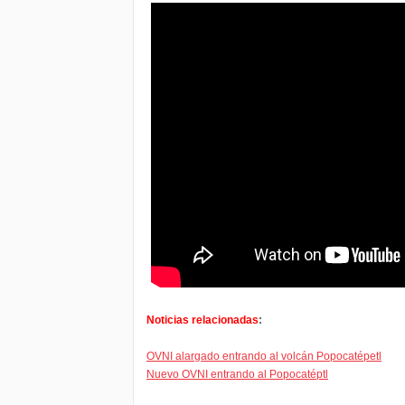
Noticias relacionadas
:
OVNI alargado entrando al volcán Popocatépetl
Nuevo OVNI entrando al Popocatéptl