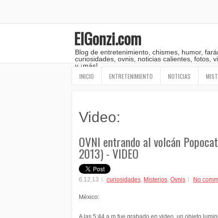
ElGonzi.com
Blog de entretenimiento, chismes, humor, fará
curiosidades, ovnis, noticias calientes, fotos,
y ¡más!
INICIO
ENTRETENIMIENTO
NOTICIAS
MIST
Video:
OVNI entrando al volcán Popocat
2013) - VIDEO
6.12.13
curiosidades
,
Misterios
,
Ovnis
No comm
México:
A las 5:44 a.m fue grabado en video, un objeto lum