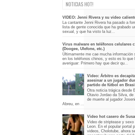
NOTICIAS HOT!
VIDEO: Jenni Rivera y su video calient
La cantante Jenni Rivera ha pasado a for
lista de gente conocida que ha grabado u
sexual, y que ha visto la luz...
Virus malware en teléfonos celulares 
(Doogee, Ulefone, etc.)
Últimamente me cae mucha información 
en los teléfonos chinos, y esto es lo que
averiguar: Primero hay que decir qu...
Video: Árbitro es decapit
asesinar a un jugador du
partido de fútbol en Brasi
Otra noticia trágica desde Br
Otavio Jordao da Silva, de 
de muerte al jugador Josen
Abreu, en ...
Video hot casero de Sus
Video de striptease y sex
Leon. En el popular portal 
videos, Cholotube, ahora s