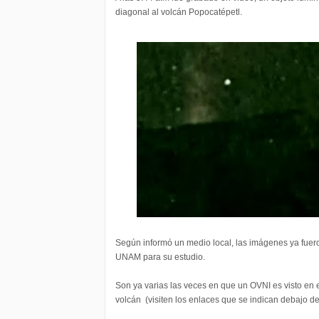
diagonal al volcán Popocatépetl.
Según informó un medio local, las imágenes ya fuer
UNAM para su estudio.
Son ya varias las veces en que un OVNI es visto en 
volcán (visiten los enlaces que se indican debajo de