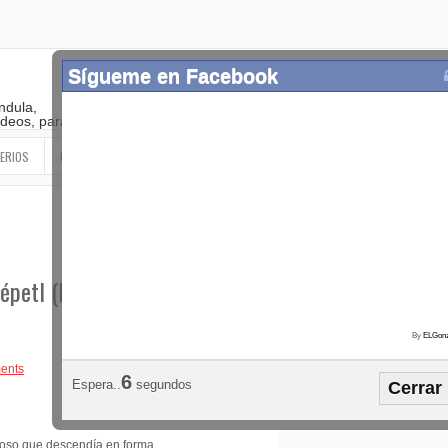
Sígueme en Facebook
ndula,
 videos, paranormal
ERIOS
OTROS
SIGUEME EN LAS REDES SOCIALES
épetl (Diciembre
By
ELGonz
Popular
Etiquetas
Horósco
ents
5
Espera..
segundos
Cerrar
¡SÍGUEME EN FACEBOOK!
inoso que descendía en forma