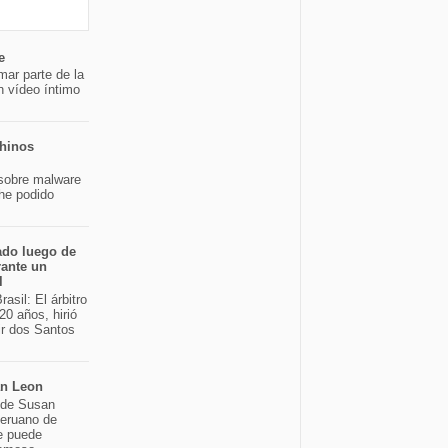
e
mar parte de la
n vídeo íntimo
chinos
sobre malware
 he podido
ado luego de
rante un
l
asil: El árbitro
20 años, hirió
ir dos Santos
an Leon
o de Susan
peruano de
e puede