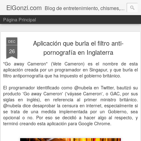
ElGonzi.com
Blog de entretenimiento, chismes, humor, farándula, curiosidades, ovnis, noticias calientes, fotos, videos, paranormal y ¡más!
Página Principal
Aplicación que burla el filtro anti-
DEC
26
pornografía en Inglaterra
"Go away Cameron" (Vete Cameron) es el nombre de esta
aplicación creada por un programador en Singapur, y que burla el
filtro antipornografía que ha impuesto el gobierno británico.
El programador identificado como @nubela en Twitter, bautizó su
producto 'Go away Cameron' ('váyase Cameron', o GAC, por sus
siglas en inglés), en referencia al primer ministro británico.
@nubela dice desaprobar la censura en internet, especialmente si
se trata de una medida implementada por un Gobierno, sea
opcional o no. Por eso se decidió a hacer algo al respecto, y
terminó creando esta aplicación para Google Chrome.