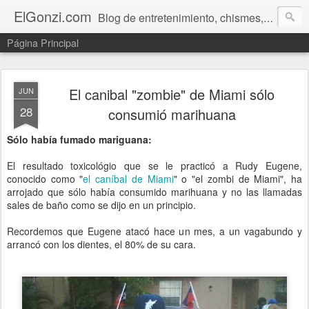
ElGonzi.com
Blog de entretenimiento, chismes, humor, farándula, curiosidades, ovnis, noticias calientes, fotos, videos, paranormal y ¡más!
Página Principal
El canibal "zombie" de Miami sólo
JUN
28
consumió marihuana
Sólo había fumado mariguana:
El resultado toxicológio que se le practicó a Rudy Eugene,
conocido como "
el caníbal de Miami
" o "el zombi de Miami", ha
arrojado que sólo había consumido marihuana y no las llamadas
sales de baño como se dijo en un principio.
Recordemos que Eugene atacó hace un mes, a un vagabundo y
arrancó con los dientes, el 80% de su cara.