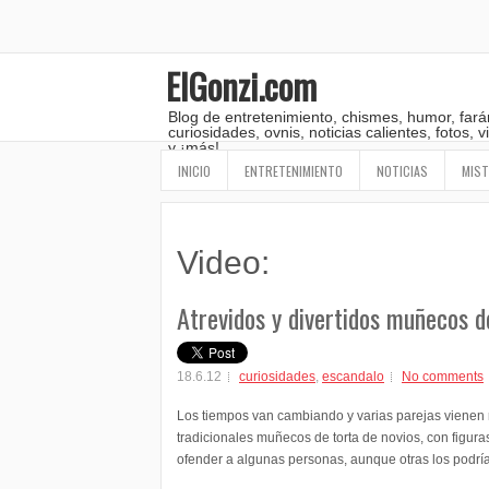
ElGonzi.com
Blog de entretenimiento, chismes, humor, fará
curiosidades, ovnis, noticias calientes, fotos,
y ¡más!
INICIO
ENTRETENIMIENTO
NOTICIAS
MIST
Video:
Atrevidos y divertidos muñecos d
18.6.12
curiosidades
,
escandalo
No comments
Los tiempos van cambiando y varias parejas vienen
tradicionales muñecos de torta de novios, con figur
ofender a algunas personas, aunque otras los podría