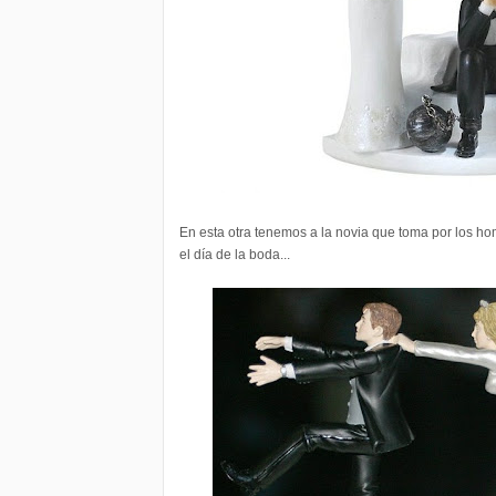
En esta otra tenemos a la novia que toma por los hom
el día de la boda...