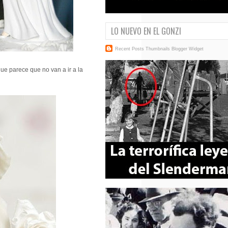
LO NUEVO EN EL GONZI
Recent Posts Thumbnails
Blogger Widget
e parece que no van a ir a la