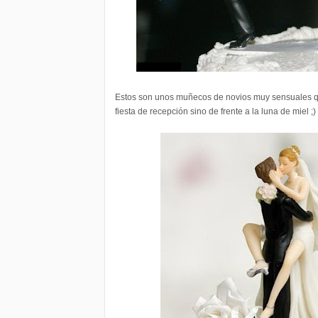
Estos son unos muñecos de novios muy sensuales qu
fiesta de recepción sino de frente a la luna de miel ;)