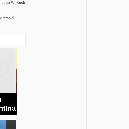
 George W. Bush
e Arnold