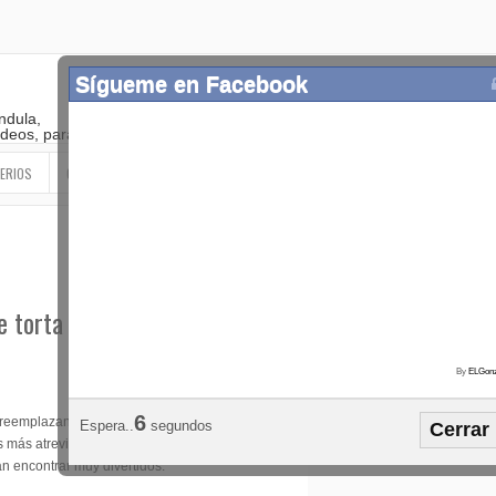
Sígueme en Facebook
ndula,
 videos, paranormal
ERIOS
OTROS
SIGUEME EN LAS REDES SOCIALES
e torta para bodas
By
ELGonz
Popular
Etiquetas
Horósco
5
 reemplazando los
Espera..
segundos
Cerrar
¡SÍGUEME EN FACEBOOK!
as más atrevidas que podrían
n encontrar muy divertidos.