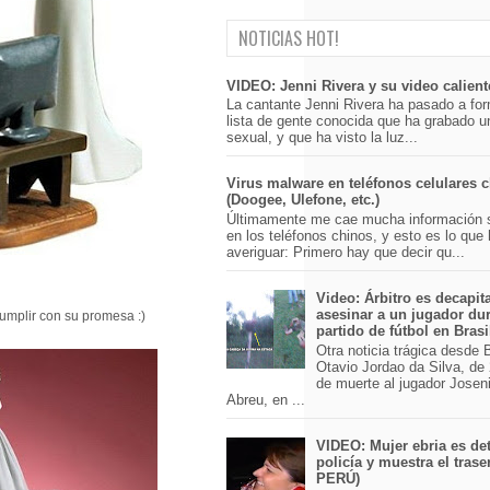
NOTICIAS HOT!
VIDEO: Jenni Rivera y su video calient
La cantante Jenni Rivera ha pasado a for
lista de gente conocida que ha grabado u
sexual, y que ha visto la luz...
Virus malware en teléfonos celulares 
(Doogee, Ulefone, etc.)
Últimamente me cae mucha información 
en los teléfonos chinos, y esto es lo que
averiguar: Primero hay que decir qu...
Video: Árbitro es decapit
asesinar a un jugador du
cumplir con su promesa :)
partido de fútbol en Brasi
Otra noticia trágica desde Br
Otavio Jordao da Silva, de 
de muerte al jugador Josen
Abreu, en ...
VIDEO: Mujer ebria es det
policía y muestra el trase
PERÚ)