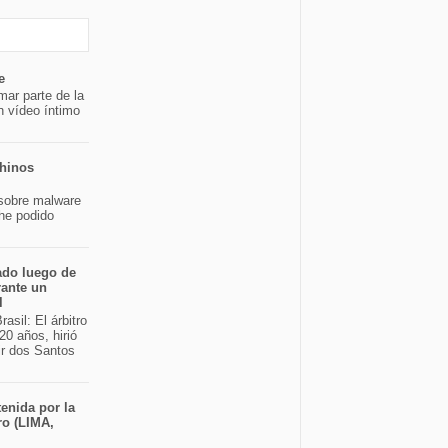
e
mar parte de la
n vídeo íntimo
chinos
sobre malware
 he podido
ado luego de
rante un
l
asil: El árbitro
20 años, hirió
ir dos Santos
enida por la
ro (LIMA,