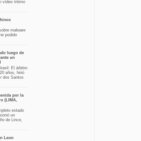
n vídeo íntimo
chinos
sobre malware
 he podido
ado luego de
rante un
l
asil: El árbitro
20 años, hirió
ir dos Santos
enida por la
ro (LIMA,
pleto estado
sionó un
eño de Lince,
an Leon