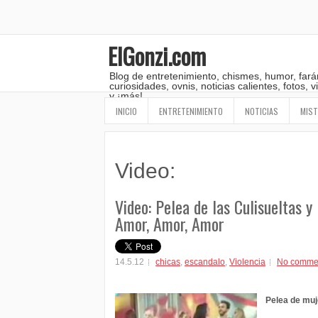
ElGonzi.com
Blog de entretenimiento, chismes, humor, fará
curiosidades, ovnis, noticias calientes, fotos,
y ¡más!
INICIO
ENTRETENIMIENTO
NOTICIAS
MIST
Video:
Video: Pelea de las Culisueltas y
Amor, Amor, Amor
14.5.12
chicas
,
escandalo
,
Violencia
No comme
Pelea de muj