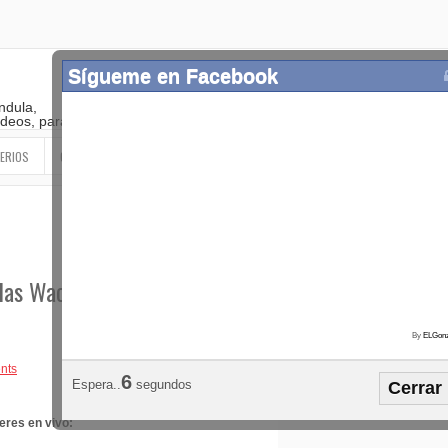
Sígueme en Facebook
ndula,
 videos, paranormal
ERIOS
OTROS
SIGUEME EN LAS REDES SOCIALES
 las Wachiturras en
By
ELGonz
Popular
Etiquetas
Horósco
nts
6
Espera..
segundos
Cerrar
¡SÍGUEME EN FACEBOOK!
eres en vivo: