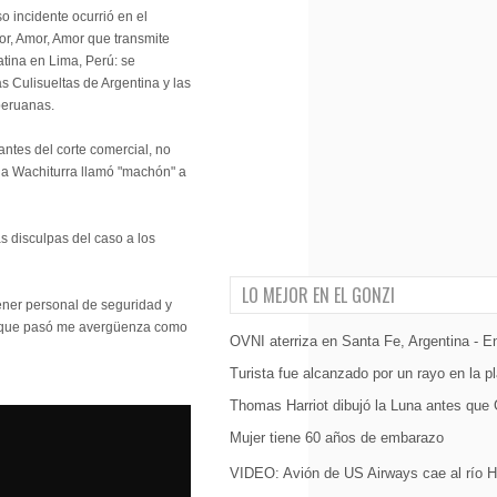
 incidente ocurrió en el
r, Amor, Amor que transmite
tina en Lima, Perú: se
as Culisueltas de Argentina y las
peruanas.
 antes del corte comercial, no
na Wachiturra llamó "machón" a
las disculpas del caso a los
LO MEJOR EN EL GONZI
ener personal de seguridad y
o que pasó me avergüenza como
OVNI aterriza en Santa Fe, Argentina - E
Turista fue alcanzado por un rayo en la p
Thomas Harriot dibujó la Luna antes que G
Mujer tiene 60 años de embarazo
VIDEO: Avión de US Airways cae al río 