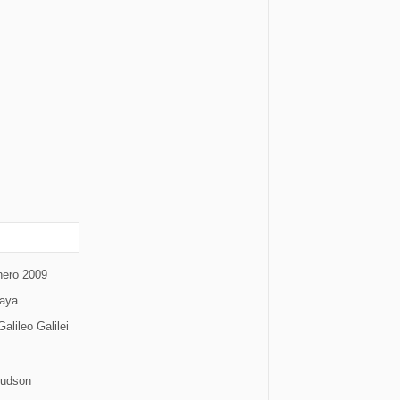
nero 2009
laya
alileo Galilei
Hudson