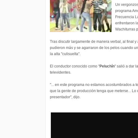
Un vergonzoso
programa Amo
Frecuencia La
enfrentaron l
Wachiturras 
Tras discutir largamente de manera verbal, al final y
pudieron más y se agarraron de los pelos cuando u
la alta "culisuelta".
El conductor conocido como "
Peluchín
" salió a dar 
televidentes.
"... en este programa no estamos acostumbrados a t
que la gente de producción tenga que meterse... L
presentador", dijo.