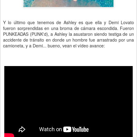
Y lo último que tenemos de Ashley es que ella y Demi Lovato
fueron sorprendidas en una broma de cámara escondida. Fueron
PUNKEADAS (PUNK'd), a Ashley la asustaron siendo testiga de un
accidente de tránsito en donde un hombre fue arrastrado por una
camioneta, y a Demi... bueno, vean el vídeo avance: