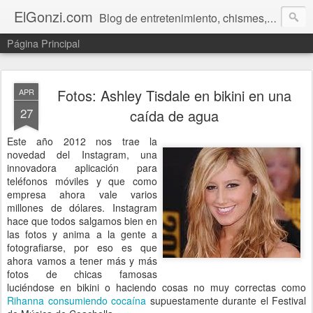
ElGonzi.com
Blog de entretenimiento, chismes, humor, farándula, curiosidades, ovnis, noticias calientes, fotos, videos, paranormal y ¡más!
Página Principal
Fotos: Ashley Tisdale en bikini en una
APR
27
caída de agua
Este año 2012 nos trae la
novedad del Instagram, una
innovadora aplicación para
teléfonos móviles y que como
empresa ahora vale varios
millones de dólares. Instagram
hace que todos salgamos bien en
las fotos y anima a la gente a
fotografiarse, por eso es que
ahora vamos a tener más y más
fotos de chicas famosas
luciéndose en bikini o haciendo cosas no muy correctas como
Rihanna consumiendo cocaína
supuestamente durante el Festival