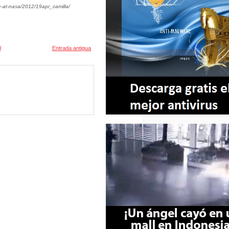
e-at-nasa/2012/19apr_camilla/
l
Entrada antigua