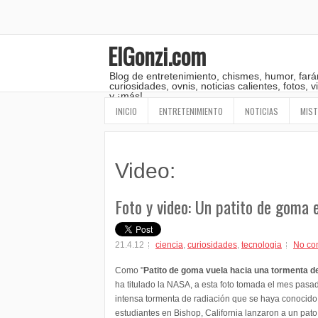
ElGonzi.com
Blog de entretenimiento, chismes, humor, fará
curiosidades, ovnis, noticias calientes, fotos,
y ¡más!
INICIO
ENTRETENIMIENTO
NOTICIAS
MIST
Video:
Foto y video: Un patito de goma 
21.4.12
ciencia
,
curiosidades
,
tecnologia
No co
Como "
Patito de goma vuela hacia una tormenta de
ha titulado la NASA, a esta foto tomada el mes pasad
intensa tormenta de radiación que se haya conocido
estudiantes en Bishop, California lanzaron a un pat