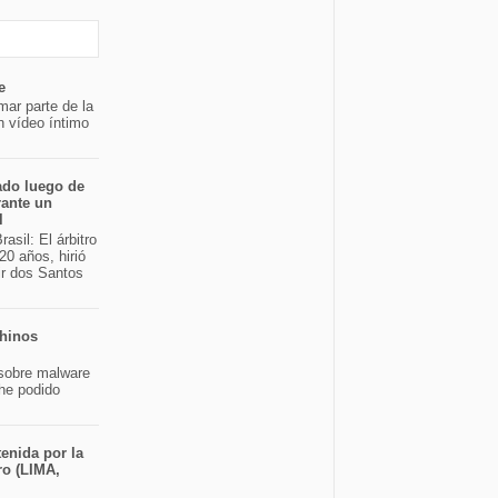
e
mar parte de la
n vídeo íntimo
ado luego de
rante un
l
asil: El árbitro
20 años, hirió
ir dos Santos
chinos
sobre malware
 he podido
enida por la
ro (LIMA,