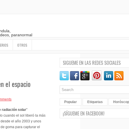
ndula,
 videos, paranormal
ERIOS
OTROS
SIGUEME EN LAS REDES SOCIALES
en el espacio
mments
Popular
Etiquetas
Horósco
 radiación solar
"
¡SÍGUEME EN FACEBOOK!
o cuando el sol liberó la más
 desde el año 2003 y unos
o de goma para capturar el