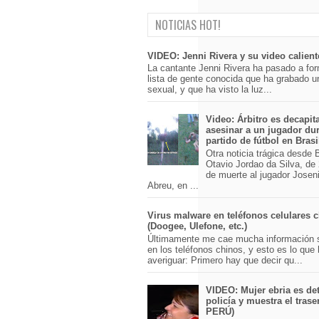
NOTICIAS HOT!
VIDEO: Jenni Rivera y su video calient
La cantante Jenni Rivera ha pasado a for
lista de gente conocida que ha grabado u
sexual, y que ha visto la luz...
Video: Árbitro es decapit
asesinar a un jugador du
partido de fútbol en Brasi
Otra noticia trágica desde Br
Otavio Jordao da Silva, de 
de muerte al jugador Josen
Abreu, en ...
Virus malware en teléfonos celulares 
(Doogee, Ulefone, etc.)
Últimamente me cae mucha información 
en los teléfonos chinos, y esto es lo que
averiguar: Primero hay que decir qu...
VIDEO: Mujer ebria es det
policía y muestra el trase
PERÚ)