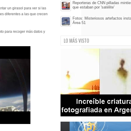
Reporteras de CNN pilladas mintie
que estaban por 'satélite'
tar un girasol para ver si las
res diferentes a las que crecen
Fotos: Misteriosos artefactos inst
Área 51
to para recoger más datos y
LO MÁS VISTO