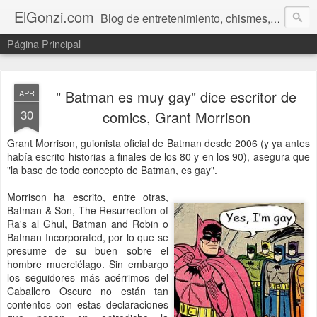
ElGonzi.com
Blog de entretenimiento, chismes, humor, farándula, curiosidades, ovnis, noticias calientes, fotos, videos, paranormal y ¡más!
Página Principal
" Batman es muy gay" dice escritor de
APR
30
comics, Grant Morrison
Grant Morrison, guionista oficial de Batman desde 2006 (y ya antes
había escrito historias a finales de los 80 y en los 90), asegura que
"la base de todo concepto de Batman, es gay".
Morrison ha escrito, entre otras,
Batman & Son, The Resurrection of
Ra's al Ghul, Batman and Robin o
Batman Incorporated, por lo que se
presume de su buen sobre el
hombre muerciélago. Sin embargo
los seguidores más acérrimos del
Caballero Oscuro no están tan
contentos con estas declaraciones