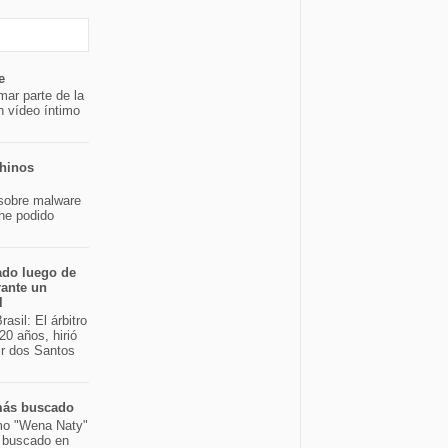
e
mar parte de la
n vídeo íntimo
chinos
sobre malware
 he podido
ado luego de
rante un
l
asil: El árbitro
20 años, hirió
ir dos Santos
 más buscado
mo "Wena Naty"
s buscado en