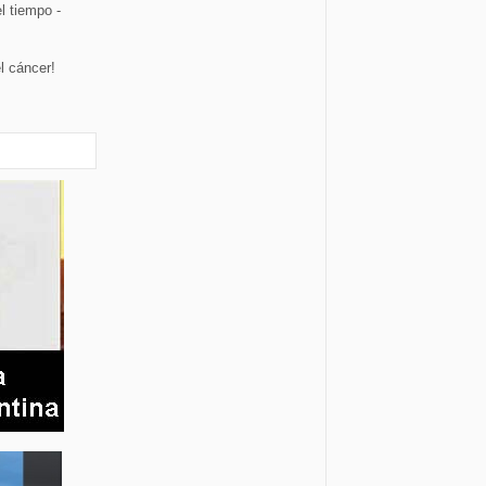
l tiempo -
l cáncer!