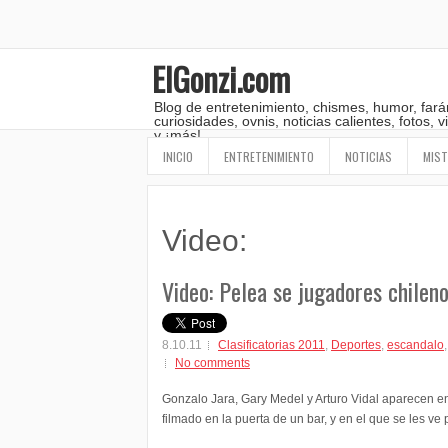
ElGonzi.com
Blog de entretenimiento, chismes, humor, fará
curiosidades, ovnis, noticias calientes, fotos,
y ¡más!
INICIO
ENTRETENIMIENTO
NOTICIAS
MIST
Video:
Video: Pelea se jugadores chilen
8.10.11
Clasificatorias 2011
,
Deportes
,
escandalo
No comments
Gonzalo Jara, Gary Medel y Arturo Vidal aparecen e
filmado en la puerta de un bar, y en el que se les v