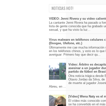
NOTICIAS HOT!
VIDEO: Jenni Rivera y su video calient
La cantante Jenni Rivera ha pasado a for
lista de gente conocida que ha grabado u
sexual, y que ha visto la luz...
Virus malware en teléfonos celulares 
(Doogee, Ulefone, etc.)
Últimamente me cae mucha información 
en los teléfonos chinos, y esto es lo que
averiguar: Primero hay que decir qu...
Video: Árbitro es decapit
asesinar a un jugador du
partido de fútbol en Brasi
Otra noticia trágica desde Br
Otavio Jordao da Silva, de 
de muerte al jugador Josen
Abreu, en ...
[Video] Wena Naty es el
El vídeo más conocido co
se ha convertido en el má