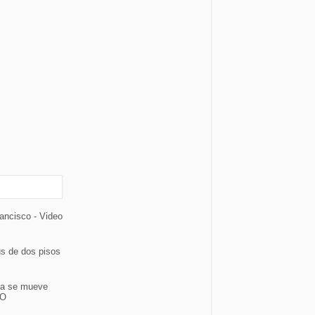
ancisco - Video
us de dos pisos
ia se mueve
EO