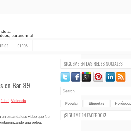
ndula,
 videos, paranormal
ERIOS
OTROS
SIGUEME EN LAS REDES SOCIALES
os en Bar 89
,
futbol
,
Violencia
Popular
Etiquetas
Horósco
¡SÍGUEME EN FACEBOOK!
n un escandaloso video que fue
e protagonizando una pelea.