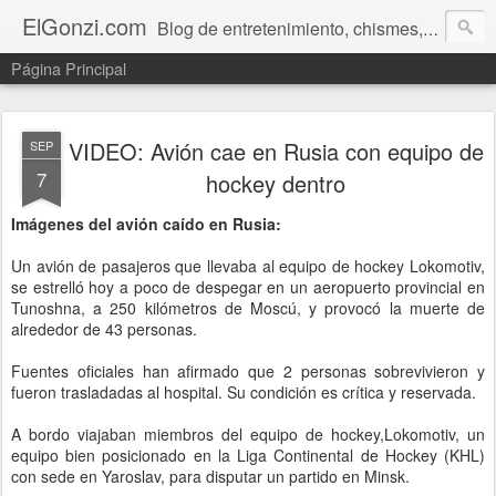
ElGonzi.com
Blog de entretenimiento, chismes, humor, farándula, curiosidades, ovnis, noticias calientes, fotos, videos, paranormal y ¡más!
Página Principal
VIDEO: Avión cae en Rusia con equipo de
SEP
7
hockey dentro
Imágenes del avión caído en Rusia:
Un avión de pasajeros que llevaba al equipo de hockey Lokomotiv,
se estrelló hoy a poco de despegar en un aeropuerto provincial en
Tunoshna, a 250 kilómetros de Moscú, y provocó la muerte de
alrededor de 43 personas.
Fuentes oficiales han afirmado que 2 personas sobrevivieron y
fueron trasladadas al hospital. Su condición es crítica y reservada.
A bordo viajaban miembros del equipo de hockey,Lokomotiv, un
equipo bien posicionado en la Liga Continental de Hockey (KHL)
con sede en Yaroslav, para disputar un partido en Minsk.