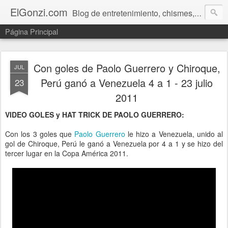
ElGonzi.com
Blog de entretenimiento, chismes, humor, farándula, curiosidades, ovnis, noticias calientes, fotos, videos, paranormal y ¡más!
Página Principal
Con goles de Paolo Guerrero y Chiroque,
JUL
Perú ganó a Venezuela 4 a 1 - 23 julio
23
2011
VIDEO GOLES y HAT TRICK DE PAOLO GUERRERO:
Con los 3 goles que
Paolo Guerrero
le hizo a Venezuela, unido al
gol de Chiroque, Perú le ganó a Venezuela por 4 a 1 y se hizo del
tercer lugar en la Copa América 2011.