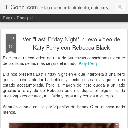
ElGonzi.com
Blog de entretenimiento, chismes, humor, farándula, curiosidades, ovnis, noticias calientes, fotos, videos, paranormal y ¡más!
Página Principal
Ver "Last Friday Night" nuevo video de
JUN
12
Katy Perry con Rebecca Black
Este es el nuevo video de una de las chicas consideradas dentro
de las listas de las más sexys del mundo:
Katy Perry
.
Ella nos presenta Last Friday Night en el que interpreta a una nerd
que la noche anterior ha bebido y hecho cosas a las que no ha
estado acostumbrada. Pero la imagen de nerd queda a un lado
gracias a la ayuda de Rebecca quien le depila el 'bigote', le da
unos zapatos de taco, minifalda y ropa muy ceñida al cuerpo.
Además cuenta con la participación de Kenny G en el saxo nada
menos.