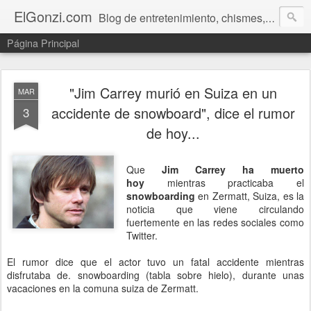
ElGonzi.com
Blog de entretenimiento, chismes, humor, farándula, curiosidades, ovnis, noticias calientes, fotos, videos, paranormal y ¡más!
Página Principal
"Jim Carrey murió en Suiza en un
MAR
accidente de snowboard", dice el rumor
3
de hoy...
Que
Jim Carrey ha muerto
hoy
mientras practicaba el
snowboarding
en Zermatt, Suiza, es la
noticia que viene circulando
fuertemente en las redes sociales como
Twitter.
El rumor dice que el actor tuvo un fatal accidente mientras
disfrutaba de. snowboarding (tabla sobre hielo), durante unas
vacaciones en la comuna suiza de Zermatt.