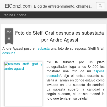
ElGonzi.com
Blog de entretenimiento, chismes, humor, farándula, curiosidades, ovnis, noticias calientes, fotos, videos, paranormal y ¡más!
Página Principal
Foto de Steffi Graf desnuda es subastada
JAN
8
por Andre Agassi
Andre Agassi puso en
subasta
una foto de su esposa, Steffi Graf,
desnuda
.
"Si la subasta (de un plato
autografiado) llega a los $4,000 les
mostraré una foto de mi
esposa
desnuda
", dijo el tenista durante su
visita a Taiwan en donde estuvo como
invitado en una subasta de caridad.
La subasta superó la cantidad y
según cuentan, el tenista mostró la
foto que tenía en su celular.