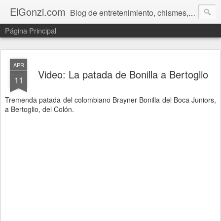
ElGonzi.com
Blog de entretenimiento, chismes, humor, farándula, curiosidades, ovnis, noticias calientes, fotos, videos, paranormal y ¡más!
Página Principal
APR
Video: La patada de Bonilla a Bertoglio
11
Tremenda patada del colombiano Brayner Bonilla del Boca Juniors,
a Bertoglio, del Colón.