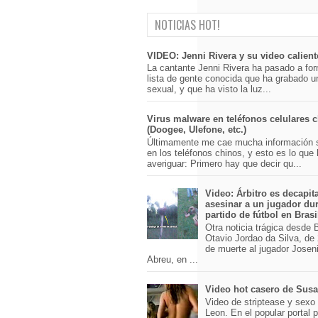
NOTICIAS HOT!
VIDEO: Jenni Rivera y su video calient
La cantante Jenni Rivera ha pasado a for
lista de gente conocida que ha grabado u
sexual, y que ha visto la luz...
Virus malware en teléfonos celulares 
(Doogee, Ulefone, etc.)
Últimamente me cae mucha información 
en los teléfonos chinos, y esto es lo que
averiguar: Primero hay que decir qu...
Video: Árbitro es decapit
asesinar a un jugador du
partido de fútbol en Brasi
Otra noticia trágica desde Br
Otavio Jordao da Silva, de 
de muerte al jugador Josen
Abreu, en ...
Video hot casero de Sus
Video de striptease y sex
Leon. En el popular portal 