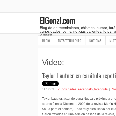
ElGonzi.com
Blog de entretenimiento, chismes, humor, fará
curiosidades, ovnis, noticias calientes, fotos,
y ¡más!
INICIO
ENTRETENIMIENTO
NOTICIAS
MIST
Video:
Taylor Lautner en carátula repet
11.12.09
curiosidades
,
escandalo
,
farándula
No
Taylor Lautner, actor de Luna Nueva y próximo a en
apareció en la Diciembre 2009 de la revista
Men's H
Salud para el hombre). Todo muy bien, salvo por el 
fueron tratados en una edición pasada de la revista,