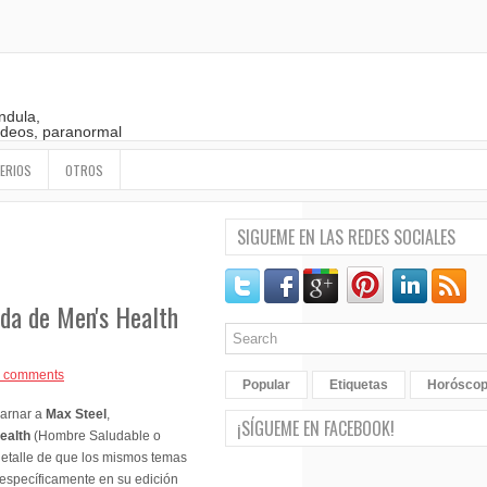
ndula,
 videos, paranormal
ERIOS
OTROS
SIGUEME EN LAS REDES SOCIALES
ida de Men's Health
 comments
Popular
Etiquetas
Horósco
carnar a
Max Steel
,
¡SÍGUEME EN FACEBOOK!
ealth
(Hombre Saludable o
detalle de que los mismos temas
 específicamente en su edición