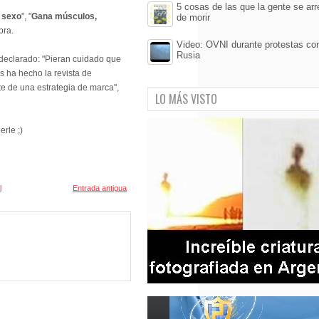
5 cosas de las que la gente se arr
 sexo
", "
Gana músculos,
de morir
bra.
Video: OVNI durante protestas con
Rusia
 declarado: "Pieran cuidado que
os ha hecho la revista de
e de una estrategia de marca",
LO MÁS VISTO
rle ;)
l
Entrada antigua