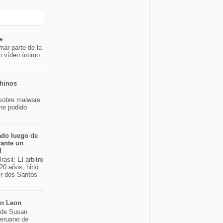
e
mar parte de la
n vídeo íntimo
chinos
sobre malware
 he podido
ado luego de
rante un
l
asil: El árbitro
20 años, hirió
ir dos Santos
an Leon
o de Susan
peruano de