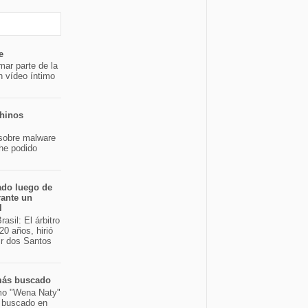
e
mar parte de la
n vídeo íntimo
chinos
sobre malware
 he podido
ado luego de
rante un
l
asil: El árbitro
20 años, hirió
ir dos Santos
 más buscado
mo "Wena Naty"
s buscado en