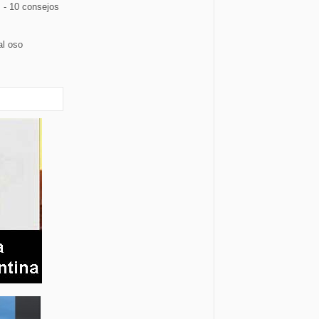
s - 10 consejos
al oso