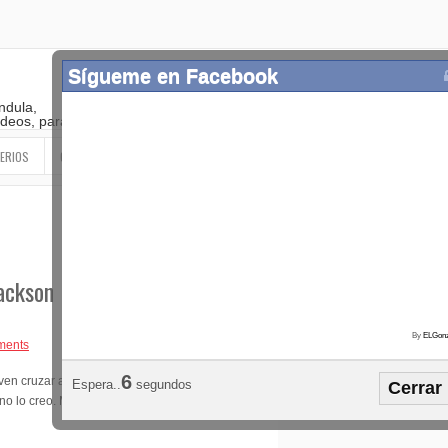
Sígueme en Facebook
ndula,
 videos, paranormal
ERIOS
OTROS
SIGUEME EN LAS REDES SOCIALES
ackson
By
ELGonz
ments
Popular
Etiquetas
Horósco
5
ven cruzar al fondo
Espera..
segundos
Cerrar
¡SÍGUEME EN FACEBOOK!
no lo creo. Me parece que es