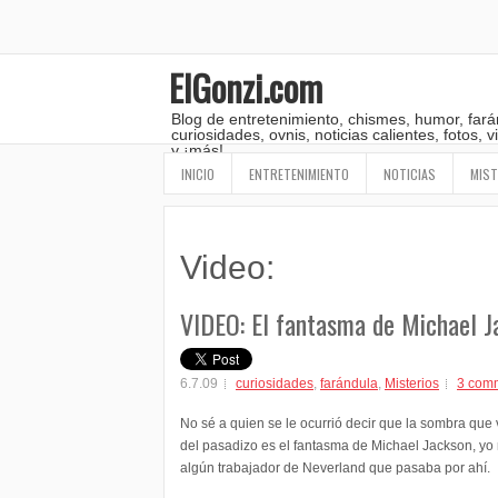
ElGonzi.com
Blog de entretenimiento, chismes, humor, fará
curiosidades, ovnis, noticias calientes, fotos,
y ¡más!
INICIO
ENTRETENIMIENTO
NOTICIAS
MIST
Video:
VIDEO: El fantasma de Michael J
6.7.09
curiosidades
,
farándula
,
Misterios
3 com
No sé a quien se le ocurrió decir que la sombra que 
del pasadizo es el fantasma de Michael Jackson, yo 
algún trabajador de Neverland que pasaba por ahí.