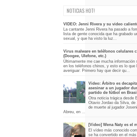
NOTICIAS HOT!
VIDEO: Jenni Rivera y su video calient
La cantante Jenni Rivera ha pasado a for
lista de gente conocida que ha grabado u
sexual, y que ha visto la luz...
Virus malware en teléfonos celulares 
(Doogee, Ulefone, etc.)
Últimamente me cae mucha información 
en los teléfonos chinos, y esto es lo que
averiguar: Primero hay que decir qu...
Video: Árbitro es decapit
asesinar a un jugador du
partido de fútbol en Brasi
Otra noticia trágica desde Br
Otavio Jordao da Silva, de 
de muerte al jugador Josen
Abreu, en ...
[Video] Wena Naty es el
El vídeo más conocido co
se ha convertido en el má