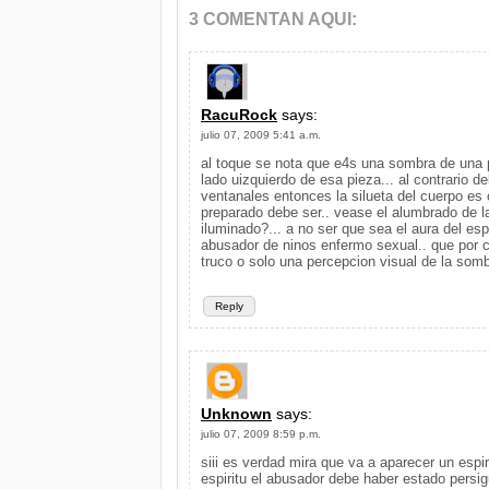
3 COMENTAN AQUI:
RacuRock
says:
julio 07, 2009 5:41 a.m.
al toque se nota que e4s una sombra de una 
lado uizquierdo de esa pieza... al contrario d
ventanales entonces la silueta del cuerpo es
preparado debe ser.. vease el alumbrado de la
iluminado?... a no ser que sea el aura del espi
abusador de ninos enfermo sexual.. que por c
truco o solo una percepcion visual de la som
Reply
Unknown
says:
julio 07, 2009 8:59 p.m.
siii es verdad mira que va a aparecer un espiri
espiritu el abusador debe haber estado persi