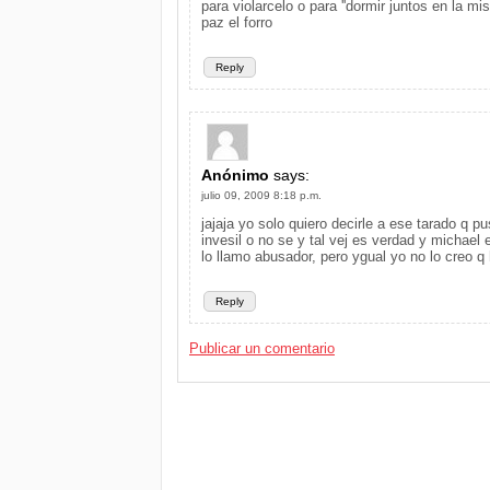
para violarcelo o para ''dormir juntos en la m
paz el forro
Reply
Anónimo
says:
julio 09, 2009 8:18 p.m.
jajaja yo solo quiero decirle a ese tarado q 
invesil o no se y tal vej es verdad y michael
lo llamo abusador, pero ygual yo no lo creo q
Reply
Publicar un comentario