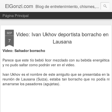
ElGonzi.com
Blog de entretenimiento, chismes, humor, farándula, curiosidades, ovnis, noticias calientes, fotos, videos, paranormal y ¡más!
Página Principal
Video: Ivan Ukhov deportista borracho en
SEP
7
Lausana
Video: Saltador borracho
Parece que este tío bebió licor mezclado con su bebida energética
y no pudo saltar como podrán ver en el video.
Ivan Ukhov es el nombre de este amiguito que se presentaba en la
reunión de Lausana (Suiza), estaba tan borracho que no podía ni
amarrarse los pasadores (agujetas).