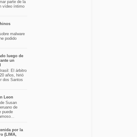
mar parte de la
n vídeo íntimo
chinos
sobre malware
 he podido
ado luego de
rante un
l
asil: El árbitro
20 años, hirió
ir dos Santos
an Leon
o de Susan
peruano de
e puede
famoso...
enida por la
ro (LIMA,