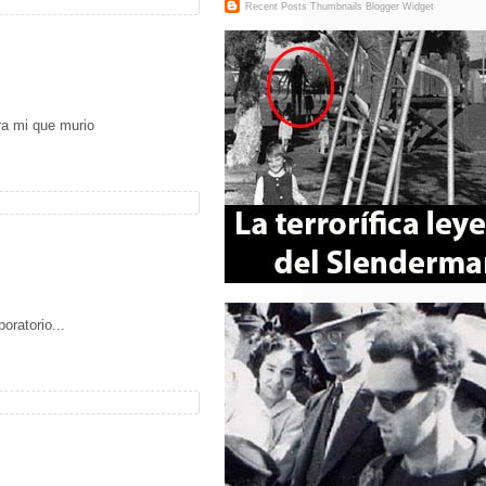
Recent Posts Thumbnails
Blogger Widget
ra mi que murio
oratorio...