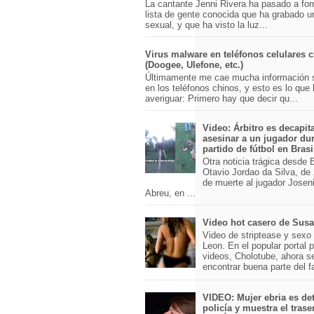
La cantante Jenni Rivera ha pasado a for
lista de gente conocida que ha grabado u
sexual, y que ha visto la luz...
Virus malware en teléfonos celulares 
(Doogee, Ulefone, etc.)
Últimamente me cae mucha información 
en los teléfonos chinos, y esto es lo que
averiguar: Primero hay que decir qu...
Video: Árbitro es decapit
asesinar a un jugador du
partido de fútbol en Brasi
Otra noticia trágica desde Br
Otavio Jordao da Silva, de 
de muerte al jugador Josen
Abreu, en ...
Video hot casero de Sus
Video de striptease y sex
Leon. En el popular portal 
videos, Cholotube, ahora s
encontrar buena parte del 
VIDEO: Mujer ebria es det
policía y muestra el trase