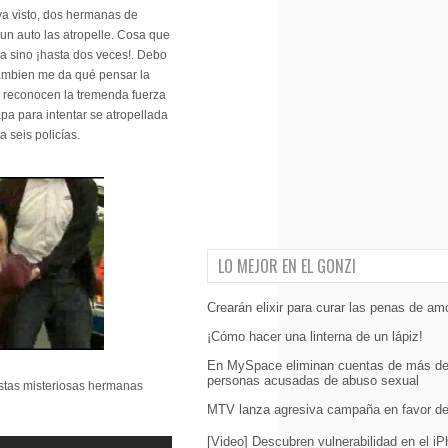
ya visto, dos hermanas de
un auto las atropelle. Cosa que
a sino ¡hasta dos veces!. Debo
tambien me da qué pensar la
as reconocen la tremenda fuerza
a para intentar se atropellada
 seis policías.
LO MEJOR EN EL GONZI
Crearán elixir para curar las penas de amo
¡Cómo hacer una linterna de un lápiz!
En MySpace eliminan cuentas de más de
personas acusadas de abuso sexual
stas misteriosas hermanas
MTV lanza agresiva campaña en favor del
[Video] Descubren vulnerabilidad en el i