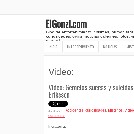
ElGonzi.com
Blog de entretenimiento, chismes, humor, fará
curiosidades, ovnis, noticias calientes, fotos,
y ¡más!
INICIO
ENTRETENIMIENTO
NOTICIAS
MIST
Video:
Video: Gemelas suecas y suicidas
Eriksson
28.9.08
Accidentes
,
curiosidades
,
Misterios
,
Video
comments
Inglaterra: